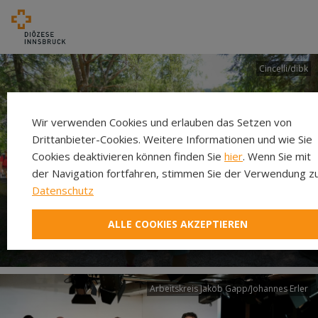
Cincelli/dibk
Wir verwenden Cookies und erlauben das Setzen von
Drittanbieter-Cookies. Weitere Informationen und wie Sie
Cookies deaktivieren können finden Sie
hier
. Wenn Sie mit
der Navigation fortfahren, stimmen Sie der Verwendung zu
Datenschutz
Neuer Pilgerweg Via
ALLE COOKIES AKZEPTIEREN
Laudato si’
Arbeitskreis Jakob Gapp/Johannes Erler