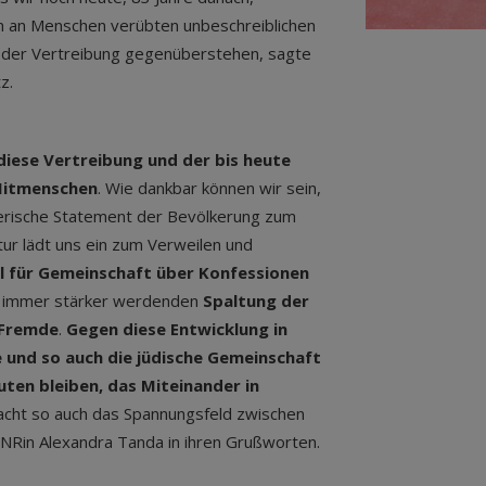
n an Menschen verübten unbeschreiblichen
der Vertreibung gegenüberstehen, sagte
z.
diese Vertreibung und der bis heute
 Mitmenschen
. Wie dankbar können wir sein,
lerische Statement der Bevölkerung zum
tur lädt uns ein zum Verweilen und
l für Gemeinschaft über Konfessionen
ell immer stärker werdenden
Spaltung der
 Fremde
.
Gegen diese Entwicklung in
e und so auch die jüdische Gemeinschaft
uten bleiben, das Miteinander in
acht so auch das Spannungsfeld zwischen
o NR
in
Alexandra Tanda in ihren Grußworten.