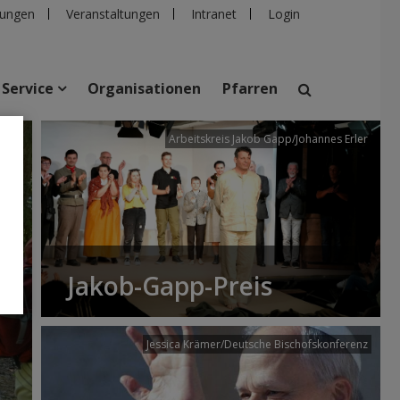
ungen
Veranstaltungen
Intranet
Login
Service
Organisationen
Pfarren
/dibk
Arbeitskreis Jakob Gapp/Johannes Erler
suchen
taltungen
Personen
Pfarren
Einrichtungen
Jakob-Gapp-Preis
Jessica Krämer/Deutsche Bischofskonferenz