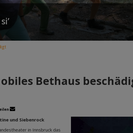
si’
igt
obiles Bethaus beschädi
eilen
tine und Siebenrock
ndestheater in Innsbruck das