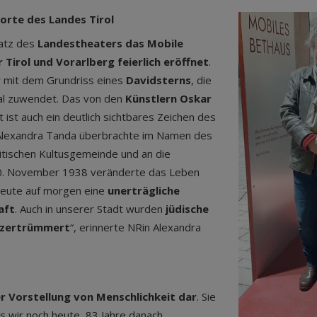
orte des Landes Tirol
atz des
Landestheaters das Mobile
 Tirol und Vorarlberg feierlich eröffnet
.
r
mit dem Grundriss eines
Davidsterns
, die
mal zuwendet. Das von den
Künstlern Oskar
 ist auch ein deutlich sichtbares Zeichen des
n Alexandra Tanda überbrachte im Namen des
litischen Kultusgemeinde und an die
10. November 1938 veränderte das Leben
 heute auf morgen eine
unerträgliche
aft
. Auch in unserer Stadt wurden
jüdische
e zertrümmert
“, erinnerte NR
in
Alexandra
r Vorstellung von Menschlichkeit dar
. Sie
s wir noch heute, 83 Jahre danach,