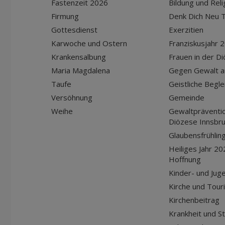
Fastenzeit 2026
Bildung und Reli
Firmung
Denk Dich Neu T
Gottesdienst
Exerzitien
Karwoche und Ostern
Franziskusjahr 
Krankensalbung
Frauen in der D
Maria Magdalena
Gegen Gewalt a
Taufe
Geistliche Begle
Versöhnung
Gemeinde
Weihe
Gewaltpräventio
Diözese Innsbr
Glaubensfrühlin
Heiliges Jahr 20
Hoffnung
Kinder- und Jug
Kirche und Tour
Kirchenbeitrag
Krankheit und S