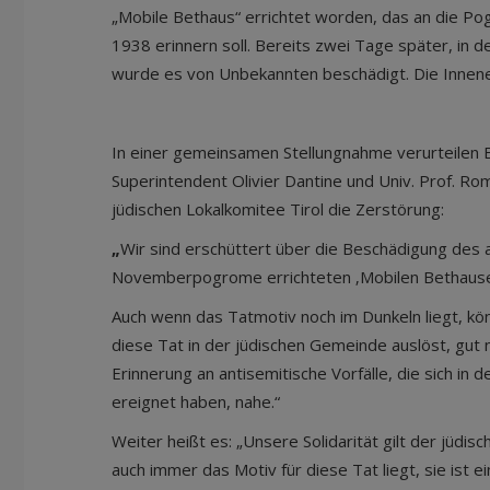
„Mobile Bethaus“ errichtet worden, das an die 
1938 erinnern soll. Bereits zwei Tage später, in 
wurde es von Unbekannten beschädigt. Die Innene
In einer gemeinsamen Stellungnahme verurteilen B
Superintendent Olivier Dantine und Univ. Prof. Ro
jüdischen Lokalkomitee Tirol die Zerstörung:
„
Wir sind erschüttert über die Beschädigung des 
Novemberpogrome errichteten ‚Mobilen Bethauses
Auch wenn das Tatmotiv noch im Dunkeln liegt, kö
diese Tat in der jüdischen Gemeinde auslöst, gut n
Erinnerung an antisemitische Vorfälle, die sich in d
ereignet haben, nahe.“
Weiter heißt es: „Unsere Solidarität gilt der jüdi
auch immer das Motiv für diese Tat liegt, sie ist ei