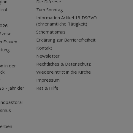
gion
Die Diözese
irol
Zum Sonntag
Information Artikel 13 DSGVO
(ehrenamtliche Tätigkeit)
2026
Schematismus
iözese
Erklärung zur Barrierefreiheit
n Frauen
Kontakt
itung
Newsletter
Rechtliches & Datenschutz
n in der
uck
Wiedereintritt in die Kirche
g
Impressum
25 - Jahr der
Rat & Hilfe
endpastoral
ismus
terben