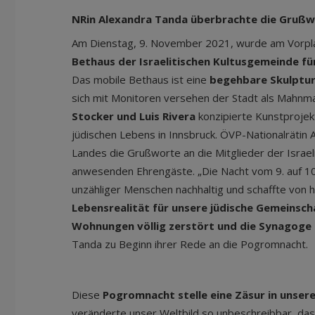
NRin Alexandra Tanda überbrachte die Grußw
Am Dienstag, 9. November 2021, wurde am Vorpl
Bethaus der Israelitischen Kultusgemeinde für
Das mobile Bethaus ist eine
begehbare Skulptu
sich mit Monitoren versehen der Stadt als Mahn
Stocker und Luis Rivera
konzipierte Kunstprojekt
jüdischen Lebens in Innsbruck. ÖVP-Nationalräti
Landes die Grußworte an die Mitglieder der Israe
anwesenden Ehrengäste. „Die Nacht vom 9. auf 
unzähliger Menschen nachhaltig und schaffte von
Lebensrealität für unsere jüdische Gemeinsch
Wohnungen völlig zerstört und die Synagog
Tanda zu Beginn ihrer Rede an die Pogromnacht.
Diese
Pogromnacht stelle eine Zäsur in unsere
veränderte unser Weltbild so unbeschreibbar, das