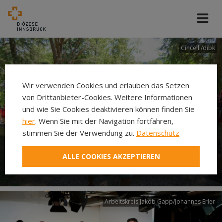
Cincelli/dibk
Wir verwenden Cookies und erlauben das Setzen
von Drittanbieter-Cookies. Weitere Informationen
und wie Sie Cookies deaktivieren können finden Sie
hier
. Wenn Sie mit der Navigation fortfahren,
stimmen Sie der Verwendung zu.
Datenschutz
Neuer Pilgerweg Via
ALLE COOKIES AKZEPTIEREN
Laudato si’
Arbeitskreis Jakob Gapp/Johannes Erler