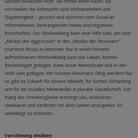
Glocken besetzen nicht. Sie öffnen einen Raum. Sie
verstärken die Sehnsucht nach Verbundenheit und
Zugehörigkeit – gestört und übertönt vom Zuviel an
Informationen, bedrängenden News und negativen
Botschaften. Der Glockenklang kann eine Hilfe sein, um vom
„Modus der Aggression“ in den „Modus der Resonanz“
(Hartmut Rosa) zu kommen. Nur in einem hörend-
aufmerksamen Wechselklang kann das Leben, können
Beziehungen gelingen. Kann unser Menschsein und In-der-
Welt-sein gelingen. Wir müssen Resonanz-fähig werden! Nur
so gibt es Zukunft für unsere Mitwelt, für Gottes Schöpfung
und für ein soziales Miteinander in pluraler Gesellschaft. Der
Klang der Friedensglocke ermutigt uns, achtsamer,
dankbarer und zärtlicher mit dem Leben umzugehen. Es
unbedingt zu schützen.
Versöhnung einüben