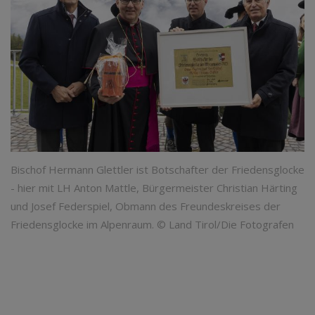
Bischof Hermann Glettler ist Botschafter der Friedensglocke
- hier mit LH Anton Mattle, Bürgermeister Christian Härting
und Josef Federspiel, Obmann des Freundeskreises der
Friedensglocke im Alpenraum. © Land Tirol/Die Fotografen