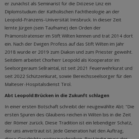
er zunächst als Seminarist für die Diözese Linz ein
Diplomstudium der Katholischen Fachtheologie an der
Leopold-Franzens-Universität Innsbruck. In dieser Zeit
lernte Jürgen (sein Taufname) den Orden der
Prämonstratenser im Stift Wilten kennen und trat 2014 dort
ein. Nach der Ewigen Profess auf das Stift Wilten im Jahr
2018 wurde er 2019 zum Diakon und zum Priester geweiht.
Seitdem arbeitet Chorherr Leopold als Kooperator im
Seelsorgeraum Sellraintal, ist seit 2021 Feuerwehrkurat und
seit 2022 Schützenkurat, sowie Bereichsseelsorger für den
Malteser-Hospitalsdienst Tirol.
Abt Leopold:Brücken in die Zukunft schlagen
In einer ersten Botschaft schreibt der neugewählte Abt: "Die
ersten Spuren des Glaubens reichen in Wilten bis in die Zeit
der Römer zurück. Diese Tradition ist ein lebendiger Schatz,
der uns anvertraut ist. Jede Generation hat den Auftrag,
diese Geschichte weiterzuschreiben. Beständig muss der