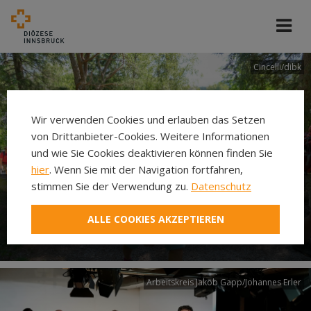
Cincelli/dibk
Wir verwenden Cookies und erlauben das Setzen
von Drittanbieter-Cookies. Weitere Informationen
und wie Sie Cookies deaktivieren können finden Sie
hier
. Wenn Sie mit der Navigation fortfahren,
stimmen Sie der Verwendung zu.
Datenschutz
Neuer Pilgerweg Via
ALLE COOKIES AKZEPTIEREN
Laudato si’
Arbeitskreis Jakob Gapp/Johannes Erler