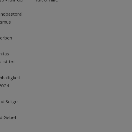
endpastoral
ismus
terben
nitas
 ist tot
haltigkeit
2024
und Selige
nd Gebet