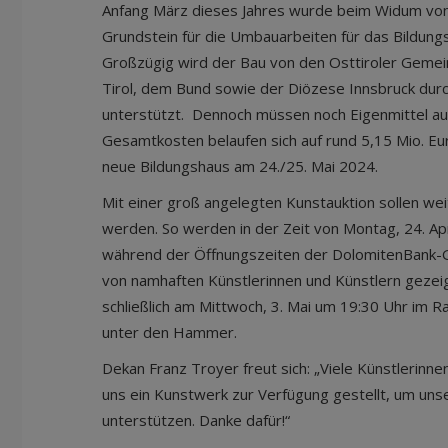
Anfang März dieses Jahres wurde beim Widum von S
Grundstein für die Umbauarbeiten für das Bildungs
Großzügig wird der Bau von den Osttiroler Geme
Tirol, dem Bund sowie der Diözese Innsbruck du
unterstützt. Dennoch müssen noch Eigenmittel au
Gesamtkosten belaufen sich auf rund 5,15 Mio. Eur
neue Bildungshaus am 24./25. Mai 2024.
Mit einer groß angelegten Kunstauktion sollen we
werden. So werden in der Zeit von Montag, 24. Apr
während der Öffnungszeiten der DolomitenBank-G
von namhaften Künstlerinnen und Künstlern geze
schließlich am Mittwoch, 3. Mai um 19:30 Uhr im 
unter den Hammer.
Dekan Franz Troyer freut sich: „Viele Künstlerinne
uns ein Kunstwerk zur Verfügung gestellt, um unse
unterstützen. Danke dafür!“