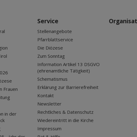
Service
Organisa
ral
Stellenangebote
Pfarrblattservice
gion
Die Diözese
irol
Zum Sonntag
Information Artikel 13 DSGVO
(ehrenamtliche Tätigkeit)
2026
Schematismus
iözese
Erklärung zur Barrierefreiheit
n Frauen
Kontakt
itung
Newsletter
Rechtliches & Datenschutz
n in der
uck
Wiedereintritt in die Kirche
g
Impressum
25 - Jahr der
Rat & Hilfe