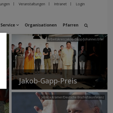
ungen
Veranstaltungen
Intranet
Login
Service
Organisationen
Pfarren
/dibk
Arbeitskreis Jakob Gapp/Johannes Erler
suchen
taltungen
Personen
Pfarren
Einrichtungen
Jakob-Gapp-Preis
Jessica Krämer/Deutsche Bischofskonferenz