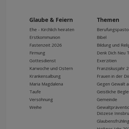
Glaube & Feiern
Themen
Ehe - Kirchlich heiraten
Berufungspasto
Erstkommunion
Bibel
Fastenzeit 2026
Bildung und Reli
Firmung
Denk Dich Neu T
Gottesdienst
Exerzitien
Karwoche und Ostern
Franziskusjahr 
Krankensalbung
Frauen in der D
Maria Magdalena
Gegen Gewalt a
Taufe
Geistliche Begle
Versöhnung
Gemeinde
Weihe
Gewaltpräventio
Diözese Innsbr
Glaubensfrühlin
Heiliges Jahr 20