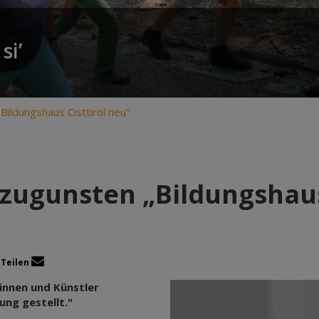
si’
Bildungshaus Osttirol neu“
zugunsten „Bildungshaus
Teilen
rinnen und Künstler
ung gestellt."