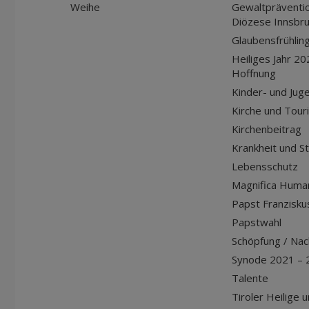
Weihe
Gewaltpräventio
Diözese Innsbr
Glaubensfrühlin
Heiliges Jahr 20
Hoffnung
Kinder- und Jug
Kirche und Tour
Kirchenbeitrag
Krankheit und S
Lebensschutz
Magnifica Huma
Papst Franziskus
Papstwahl
Schöpfung / Nach
Synode 2021 – 
Talente
Tiroler Heilige 