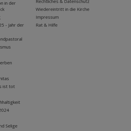
Rechtliches & Datenschutz
n in der
uck
Wiedereintritt in die Kirche
g
Impressum
25 - Jahr der
Rat & Hilfe
endpastoral
ismus
terben
nitas
 ist tot
haltigkeit
2024
und Selige