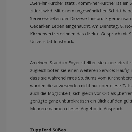
„Geh-hin-Kirche“ statt „Komm-her-Kirche“ ist ein S
zitiert wird. Mit einem ungewöhnlichen Schritt ha
Servicesstellen der Diözese Innsbruck gemeinsa
Gedanken Leben eingehaucht. Am Dienstag, 8. N
KirchenvertreterInnen das direkte Gespräch mit 
Universität Innsbruck.
An einem Stand im Foyer stellten sie einerseits ih
zugleich boten sie einen weiteren Service: Häufig i
dass sie während ihres Studiums vom Kirchenbeitra
wurden die anwesenden nicht nur über diese Tats
auch die Möglichkeit, sich gleich vor Ort als „befre
genügte ganz unbürokratisch ein Blick auf den gül
Mehrere nahmen dieses Angebot in Anspruch.
Zugpferd Süßes