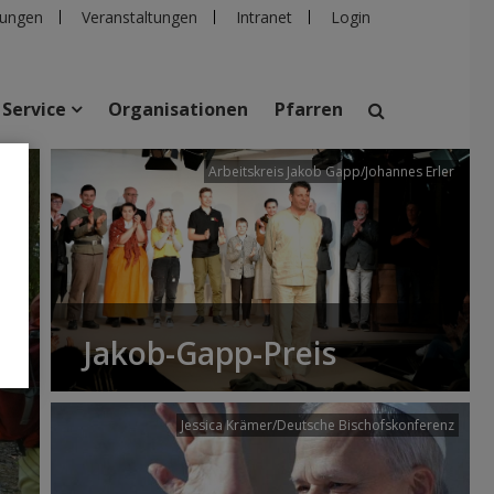
ungen
Veranstaltungen
Intranet
Login
Service
Organisationen
Pfarren
/dibk
Arbeitskreis Jakob Gapp/Johannes Erler
suchen
taltungen
Personen
Pfarren
Einrichtungen
Jakob-Gapp-Preis
Jessica Krämer/Deutsche Bischofskonferenz