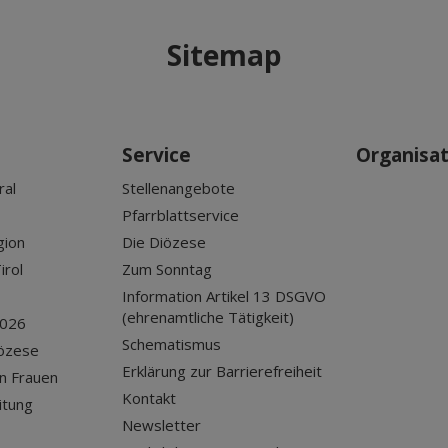
Sitemap
Service
Organisa
ral
Stellenangebote
Pfarrblattservice
gion
Die Diözese
irol
Zum Sonntag
Information Artikel 13 DSGVO
(ehrenamtliche Tätigkeit)
2026
Schematismus
iözese
Erklärung zur Barrierefreiheit
n Frauen
Kontakt
itung
Newsletter