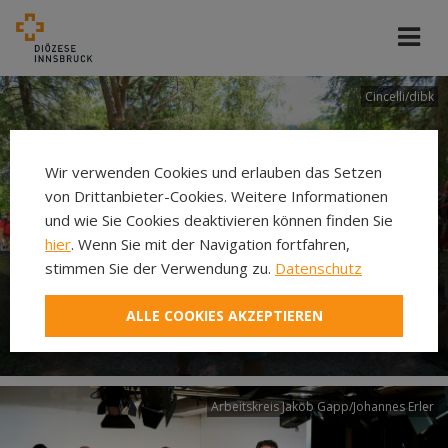
Cincelli/dibk
Wir verwenden Cookies und erlauben das Setzen
von Drittanbieter-Cookies. Weitere Informationen
und wie Sie Cookies deaktivieren können finden Sie
hier
. Wenn Sie mit der Navigation fortfahren,
stimmen Sie der Verwendung zu.
Datenschutz
Neuer Pilgerweg Via
ALLE COOKIES AKZEPTIEREN
Laudato si’
Arbeitskreis Jakob Gapp/Johannes Erler