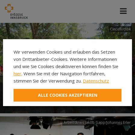
Cincelli/dibk
Wir verwenden Cookies und erlauben das Setzen
von Drittanbieter-Cookies. Weitere Informationen
und wie Sie Cookies deaktivieren können finden Sie
hier
. Wenn Sie mit der Navigation fortfahren,
stimmen Sie der Verwendung zu.
Datenschutz
Neuer Pilgerweg Via
ALLE COOKIES AKZEPTIEREN
Laudato si’
Arbeitskreis Jakob Gapp/Johannes Erler