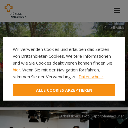
Cincelli/dibk
Wir verwenden Cookies und erlauben das Setzen
von Drittanbieter-Cookies. Weitere Informationen
und wie Sie Cookies deaktivieren können finden Sie
hier
. Wenn Sie mit der Navigation fortfahren,
stimmen Sie der Verwendung zu.
Datenschutz
Neuer Pilgerweg Via
ALLE COOKIES AKZEPTIEREN
Laudato si’
Arbeitskreis Jakob Gapp/Johannes Erler