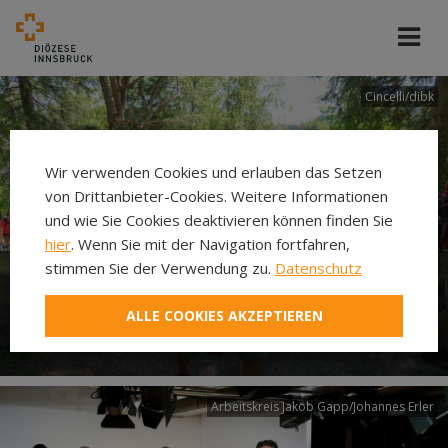
Cincelli/dibk
Wir verwenden Cookies und erlauben das Setzen
von Drittanbieter-Cookies. Weitere Informationen
und wie Sie Cookies deaktivieren können finden Sie
hier
. Wenn Sie mit der Navigation fortfahren,
stimmen Sie der Verwendung zu.
Datenschutz
Neuer Pilgerweg Via
ALLE COOKIES AKZEPTIEREN
Laudato si’
Arbeitskreis Jakob Gapp/Johannes Erler