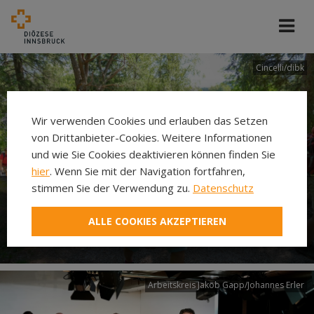
Cincelli/dibk
Wir verwenden Cookies und erlauben das Setzen
von Drittanbieter-Cookies. Weitere Informationen
und wie Sie Cookies deaktivieren können finden Sie
hier
. Wenn Sie mit der Navigation fortfahren,
stimmen Sie der Verwendung zu.
Datenschutz
Neuer Pilgerweg Via
ALLE COOKIES AKZEPTIEREN
Laudato si’
Arbeitskreis Jakob Gapp/Johannes Erler