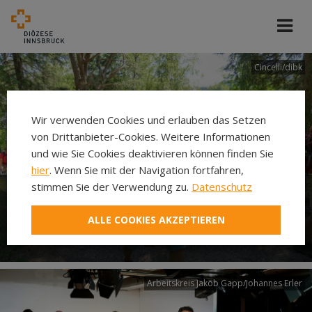
Cincelli/dibk
Wir verwenden Cookies und erlauben das Setzen
von Drittanbieter-Cookies. Weitere Informationen
und wie Sie Cookies deaktivieren können finden Sie
hier
. Wenn Sie mit der Navigation fortfahren,
stimmen Sie der Verwendung zu.
Datenschutz
Neuer Pilgerweg Via
ALLE COOKIES AKZEPTIEREN
Laudato si’
Arbeitskreis Jakob Gapp/Johannes Erler