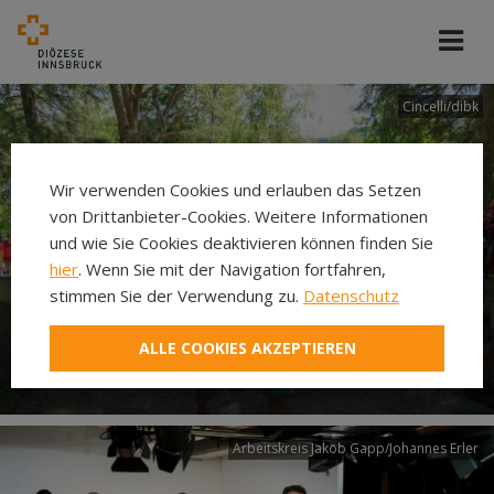
Cincelli/dibk
Wir verwenden Cookies und erlauben das Setzen
von Drittanbieter-Cookies. Weitere Informationen
und wie Sie Cookies deaktivieren können finden Sie
hier
. Wenn Sie mit der Navigation fortfahren,
stimmen Sie der Verwendung zu.
Datenschutz
Neuer Pilgerweg Via
ALLE COOKIES AKZEPTIEREN
Laudato si’
Arbeitskreis Jakob Gapp/Johannes Erler