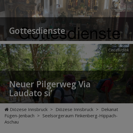
Gottesdienste
Cincelli/dibk
Neuer Pilgerweg Via
Laudato si’
Diözese Innsbruck
>
Diözese Innsbruck
>
Dekanat
Fügen-Jenbach
>
Seelsorgeraum Finkenberg-Hippach-
Aschau