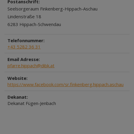
Postanschrift:
Seelsorgeraum Finkenberg-Hippach-Aschau
Lindenstraße 18
6283 Hippach-Schwendau
Telefonnummer:
+43 5282 36 31
Email Adresse:
pfarre.hippach@dibk.at
Website:
https://www.facebook.com/sr.finkenberg.hippach.aschau
Dekanat:
Dekanat Fügen-Jenbach