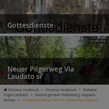
Gottesdienste
Cincelli/dibk
Neuer Pilgerweg Via
Laudato si’
Diözese Innsbruck
>
Diözese Innsbruck
>
Dekanat
Fügen-Jenbach
>
Seelsorgeraum Finkenberg-Hippach-
Aschau
>
Schulgottesdienst der VS Schwendau-Hippach