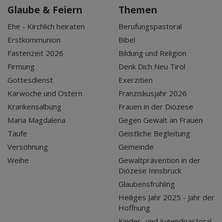
Glaube & Feiern
Themen
Ehe - Kirchlich heiraten
Berufungspastoral
Erstkommunion
Bibel
Fastenzeit 2026
Bildung und Religion
Firmung
Denk Dich Neu Tirol
Gottesdienst
Exerzitien
Karwoche und Ostern
Franziskusjahr 2026
Krankensalbung
Frauen in der Diözese
Maria Magdalena
Gegen Gewalt an Frauen
Taufe
Geistliche Begleitung
Versöhnung
Gemeinde
Weihe
Gewaltprävention in der
Diözese Innsbruck
Glaubensfrühling
Heiliges Jahr 2025 - Jahr der
Hoffnung
Kinder- und Jugendpastoral