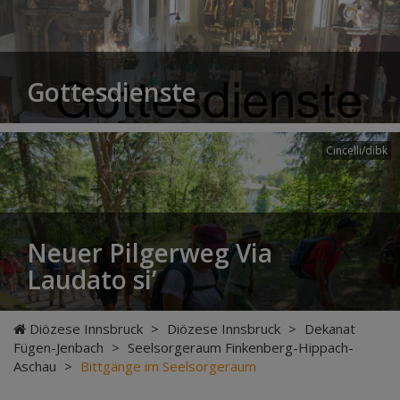
Gottesdienste
Cincelli/dibk
Neuer Pilgerweg Via
Laudato si’
Diözese Innsbruck
>
Diözese Innsbruck
>
Dekanat
Fügen-Jenbach
>
Seelsorgeraum Finkenberg-Hippach-
Aschau
>
Bittgänge im Seelsorgeraum