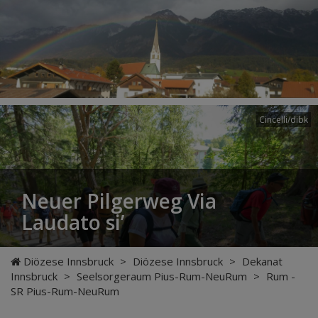
Cincelli/dibk
Neuer Pilgerweg Via
Laudato si’
Diözese Innsbruck
>
Diözese Innsbruck
>
Dekanat
Innsbruck
>
Seelsorgeraum Pius-Rum-NeuRum
>
Rum -
SR Pius-Rum-NeuRum