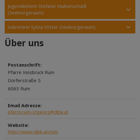
Jugendleiterin Stefanie Kluibenschädl
(Seelsorgeraum)
Sekretärin Sylvia Vötter (Seelsorgeraum)
Über uns
Postanschrift:
Pfarre Innsbruck Rum
Dörferstraße 5
6063 Rum
Email Adresse:
pfarre.rum-stgeorg@dibk.at
Website:
http://www.dibk.at/rum