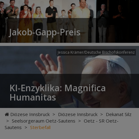
Jakob-Gapp-Preis
Jessica Krämer/Deutsche Bischofskonferenz
KI-Enzyklika: Magnifica
Humanitas
Diözese Innsbruck
>
Diözese Innsbruck
>
Dekanat Silz
>
Seelsorgeraum Oetz-Sautens
>
Oetz - SR Oetz-
Sautens
>
Sterbefall