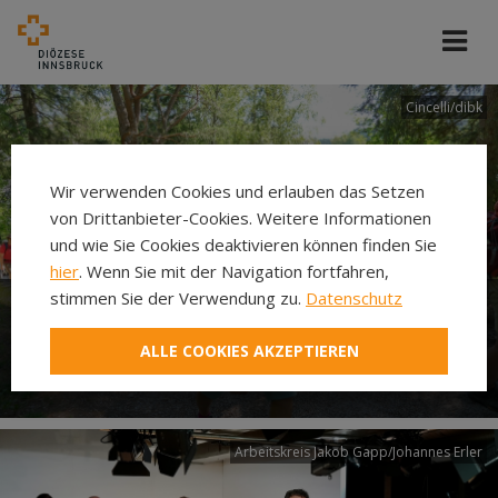
Cincelli/dibk
Wir verwenden Cookies und erlauben das Setzen
von Drittanbieter-Cookies. Weitere Informationen
und wie Sie Cookies deaktivieren können finden Sie
hier
. Wenn Sie mit der Navigation fortfahren,
stimmen Sie der Verwendung zu.
Datenschutz
Neuer Pilgerweg Via
ALLE COOKIES AKZEPTIEREN
Laudato si’
Arbeitskreis Jakob Gapp/Johannes Erler