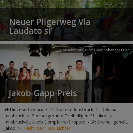
Neuer Pilgerweg Via
Laudato si’
Arbeitskreis Jakob Gapp/Johannes Erler
Jakob-Gapp-Preis
Diözese Innsbruck
>
Diözese Innsbruck
>
Dekanat
Innsbruck
>
Seelsorgeraum Dreiheiligen-St. Jakob
>
Innsbruck-St. Jakob Dompfarre/Propstei - SR Dreiheiligen-St.
Jakob
>
Nacht der 1000 Lichter