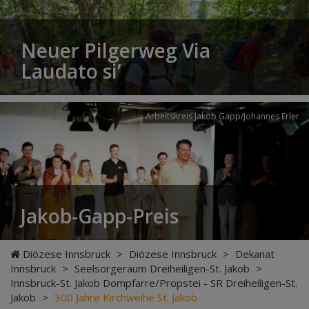
Neuer Pilgerweg Via
Laudato si’
Arbeitskreis Jakob Gapp/Johannes Erler
Jakob-Gapp-Preis
Diözese Innsbruck
>
Diözese Innsbruck
>
Dekanat
Innsbruck
>
Seelsorgeraum Dreiheiligen-St. Jakob
>
Innsbruck-St. Jakob Dompfarre/Propstei - SR Dreiheiligen-St.
Jakob
>
300 Jahre Kirchweihe St. Jakob