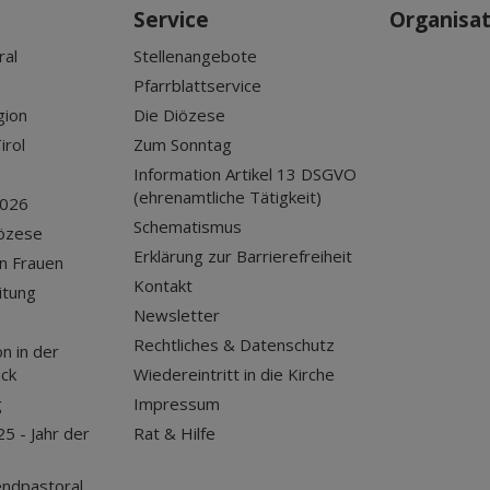
Service
Organisa
ral
Stellenangebote
Pfarrblattservice
gion
Die Diözese
irol
Zum Sonntag
Information Artikel 13 DSGVO
(ehrenamtliche Tätigkeit)
2026
Schematismus
iözese
Erklärung zur Barrierefreiheit
n Frauen
Kontakt
itung
Newsletter
Rechtliches & Datenschutz
n in der
uck
Wiedereintritt in die Kirche
g
Impressum
25 - Jahr der
Rat & Hilfe
endpastoral