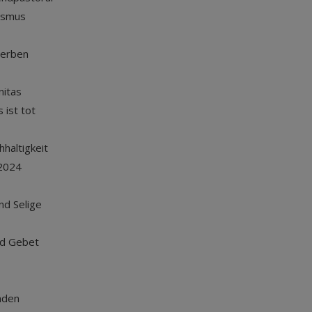
ismus
terben
nitas
 ist tot
haltigkeit
2024
und Selige
nd Gebet
nden