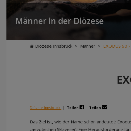
Männer in der Diözese
Diözese Innsbruck
>
Männer
>
EXODUS 90 - 
EX
Diözese Innsbruck
|
Teilen
Teilen
Das Ziel ist, wie der Name schon andeutet: Exodu
„ägyptischen Sklaverei”. Eine Herausforderung fü