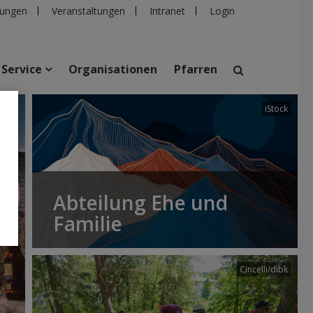
ungen
Veranstaltungen
Intranet
Login
Service
Organisationen
Pfarren
iStock
suchen
taltungen
Personen
Pfarren
Einrichtungen
Abteilung Ehe und
Familie
Cincelli/dibk