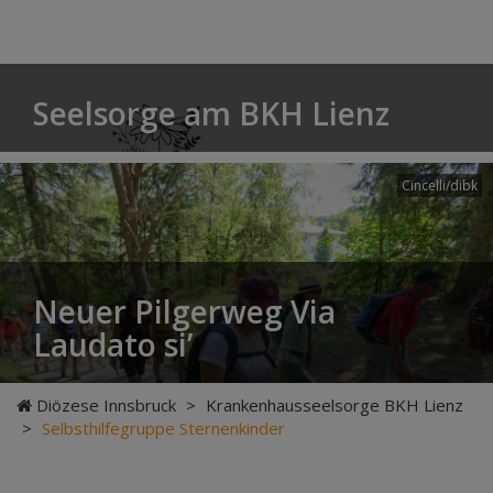
Seelsorge am BKH Lienz
Cincelli/dibk
Neuer Pilgerweg Via
Laudato si’
Diözese Innsbruck
>
Krankenhausseelsorge BKH Lienz
>
Selbsthilfegruppe Sternenkinder