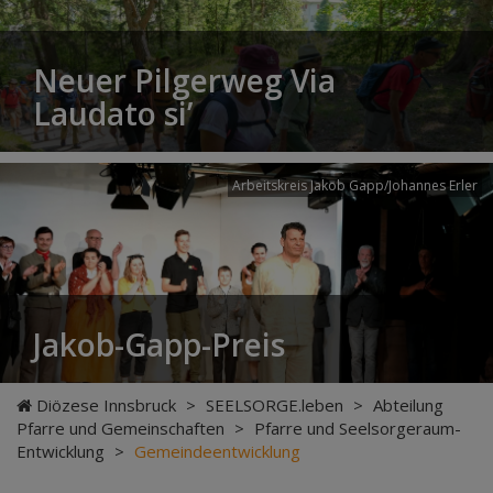
Neuer Pilgerweg Via
Laudato si’
Arbeitskreis Jakob Gapp/Johannes Erler
Jakob-Gapp-Preis
Diözese Innsbruck
>
SEELSORGE.leben
>
Abteilung
Pfarre und Gemeinschaften
>
Pfarre und Seelsorgeraum-
Entwicklung
>
Gemeindeentwicklung