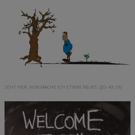
SEHT HER, NUN MACHE ICH ETWAS NEUES. (JES 43,19)