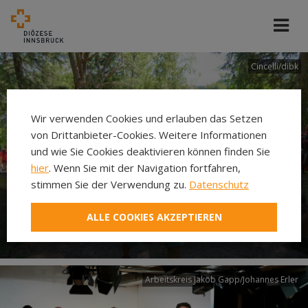
Cincelli/dibk
Wir verwenden Cookies und erlauben das Setzen
von Drittanbieter-Cookies. Weitere Informationen
und wie Sie Cookies deaktivieren können finden Sie
hier
. Wenn Sie mit der Navigation fortfahren,
stimmen Sie der Verwendung zu.
Datenschutz
Neuer Pilgerweg Via
ALLE COOKIES AKZEPTIEREN
Laudato si’
Arbeitskreis Jakob Gapp/Johannes Erler