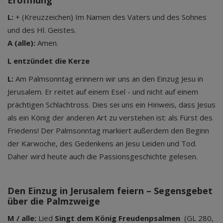
Eröffnung
L:
+ (Kreuzzeichen) Im Namen des Vaters und des Sohnes
und des Hl. Geistes.
A (alle):
Amen.
L entzündet die Kerze
L:
Am Palmsonntag erinnern wir uns an den Einzug Jesu in
Jerusalem. Er reitet auf einem Esel - und nicht auf einem
prächtigen Schlachtross. Dies sei uns ein Hinweis, dass Jesus
als ein König der anderen Art zu verstehen ist: als Fürst des
Friedens! Der Palmsonntag markiert außerdem den Beginn
der Karwoche, des Gedenkens an Jesu Leiden und Tod.
Daher wird heute auch die Passionsgeschichte gelesen.
Den Einzug in Jerusalem feiern – Segensgebet
über die Palmzweige
M / alle:
Lied
Singt dem König Freudenpsalmen
(GL 280,