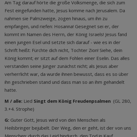
Am Tag darauf hörte die große Volksmenge, die sich zum
Fest eingefunden hatte, Jesus komme nach Jerusalem. Da
nahmen sie Palmzweige, zogen hinaus, um ihn zu
empfangen, und riefen: Hosanna! Gesegnet sei er, der
kommt im Namen des Herrn, der König Israels! Jesus fand
einen jungen Esel und setzte sich darauf - wie es in der
Schrift heißt: Fürchte dich nicht, Tochter Zion! Siehe, dein
König kommt; er sitzt auf dem Fohlen einer Eselin. Das alles
verstanden seine Jünger zunächst nicht; als Jesus aber
verherrlicht war, da wurde ihnen bewusst, dass es so über
ihn geschrieben stand und dass man so an ihm gehandelt
hatte.
M / alle:
Lied
Singt dem König Freudenpsalmen
(GL 280,
3.+4. Strophe)
G:
Guter Gott, Jesus wird von den Menschen als
Heilsbringer bejubelt. Der Weg, den er geht, ist der von uns
Menschen: durch das Leid hindurch, den Tod in Kauf