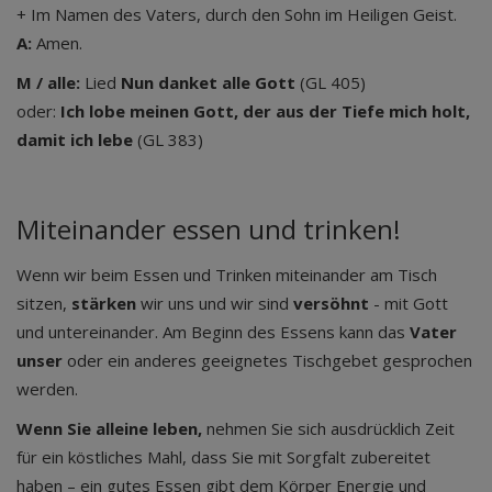
+ Im Namen des Vaters, durch den Sohn im Heiligen Geist.
A:
Amen.
M / alle:
Lied
Nun danket alle Gott
(GL 405)
oder:
Ich lobe meinen Gott, der aus der Tiefe mich holt,
damit ich lebe
(GL 383)
Miteinander essen und trinken!
Wenn wir beim Essen und Trinken miteinander am Tisch
sitzen,
stärken
wir uns und wir sind
versöhnt
- mit Gott
und untereinander. Am Beginn des Essens kann das
Vater
unser
oder ein anderes geeignetes Tischgebet gesprochen
werden.
Wenn Sie alleine leben,
nehmen Sie sich ausdrücklich Zeit
für ein köstliches Mahl, dass Sie mit Sorgfalt zubereitet
haben – ein gutes Essen gibt dem Körper Energie und