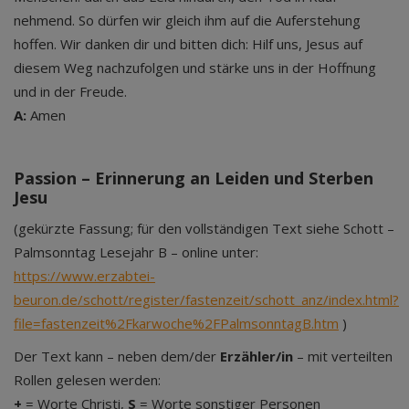
nehmend. So dürfen wir gleich ihm auf die Auferstehung
hoffen. Wir danken dir und bitten dich: Hilf uns, Jesus auf
diesem Weg nachzufolgen und stärke uns in der Hoffnung
und in der Freude.
A:
Amen
Passion – Erinnerung an Leiden und Sterben
Jesu
(gekürzte Fassung; für den vollständigen Text siehe Schott –
Palmsonntag Lesejahr B – online unter:
https://www.erzabtei-
beuron.de/schott/register/fastenzeit/schott_anz/index.html?
file=fastenzeit%2Fkarwoche%2FPalmsonntagB.htm
)
Der Text kann – neben dem/der
Erzähler/in
– mit verteilten
Rollen gelesen werden:
+
= Worte Christi,
S
= Worte sonstiger Personen