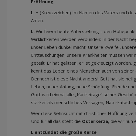
Eröffnung
L:
+ (Kreuzzeichen) Im Namen des Vaters und des 
Amen.
L:
Wir feiern heute Auferstehung – den Höhepunk
Wirklichkeiten werden verbunden: In der Nacht begi
unser Leben dunkel macht. Unsere Zweifel, unser
Enttäuschungen, unsere Krankheiten müssen wir n
geteilt. Er hat gelitten, er ist gekreuzigt worde
kennt das Leben eines Menschen auch von seiner d
Dennoch ist diese Nacht anders! Gott hat sie hell
Leben, neuer Anfang, neue Schöpfung, Freude und 
Gott wird einmal alle „Karfreitage“ seiner Geschöpfe
stärker als menschliches Versagen, Naturkatastro
Wer diese Sehnsucht mit christlicher Hoffnung ver
Und für all das steht die
Osterkerze
, die wir nun
L entzündet die große Kerze