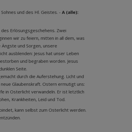
Sohnes und des Hl. Geistes. -
A (alle):
t des Erlösungsgeschehens. Zwei
nnen wir zu feiern, mitten in all dem, was
e Ängste und Sorgen, unsere
icht ausblenden: Jesus hat unser Leben
n, gestorben und begraben worden. Jesus
unklen Seite.
 gemacht durch die Auferstehung. Licht und
neue Glaubenskraft. Ostern ermutigt uns:
 in Osterlicht verwandeln. Er ist letztlich
phen, Krankheiten, Leid und Tod.
bindet, kann selbst zum Osterlicht werden.
 entzünden.