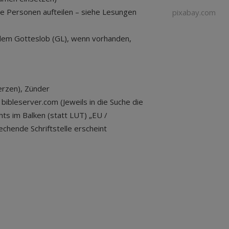
re Personen aufteilen – siehe Lesungen
pixabay.com
s dem Gotteslob (GL), wenn vorhanden,
erzen), Zünder
 bibleserver.com (Jeweils in die Suche die
ts im Balken (statt LUT) „EU /
chende Schriftstelle erscheint