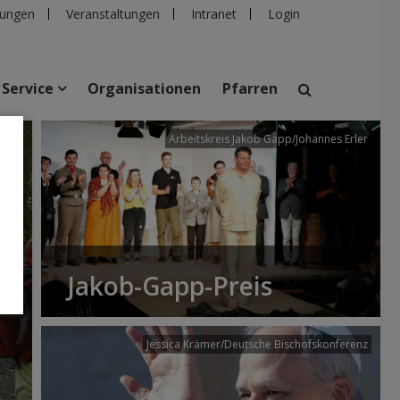
ungen
Veranstaltungen
Intranet
Login
Service
Organisationen
Pfarren
/dibk
Arbeitskreis Jakob Gapp/Johannes Erler
suchen
taltungen
Personen
Pfarren
Einrichtungen
Jakob-Gapp-Preis
Jessica Krämer/Deutsche Bischofskonferenz