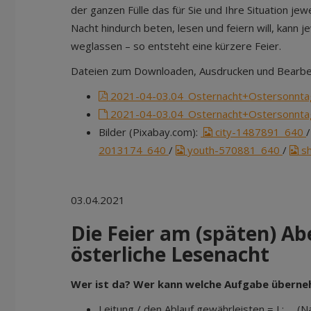
der ganzen Fülle das für Sie und Ihre Situation je
Nacht hindurch beten, lesen und feiern will, kann j
weglassen – so entsteht eine kürzere Feier.
Dateien zum Downloaden, Ausdrucken und Bearbe
2021-04-03.04_Osternacht+Ostersonnt
2021-04-03.04_Osternacht+Ostersonnt
Bilder (Pixabay.com):
city-1487891_640
2013174_640
/
youth-570881_640
/
sh
03.04.2021
Die Feier am (späten) Ab
österliche Lesenacht
Wer ist da? Wer kann welche Aufgabe übern
Leitung / den Ablauf gewährleisten = L: … (