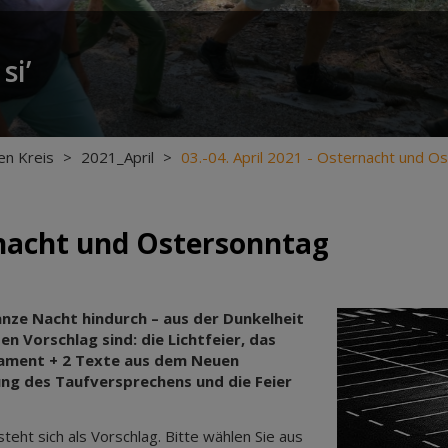
si’
en Kreis
>
2021_April
>
03.-04. April 2021 - Osternacht und O
ernacht und Ostersonntag
anze Nacht hindurch – aus der Dunkelheit
n Vorschlag sind: die Lichtfeier, das
tament + 2 Texte aus dem Neuen
ng des Taufversprechens und die Feier
eht sich als Vorschlag. Bitte wählen Sie aus