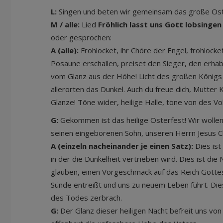
L:
Singen und beten wir gemeinsam das große Ost
M / alle:
Lied
Fröhlich lasst uns Gott lobsingen
oder gesprochen:
A (alle):
Frohlocket, ihr Chöre der Engel, frohlocke
Posaune erschallen, preiset den Sieger, den erhab
vom Glanz aus der Höhe! Licht des großen Königs 
allerorten das Dunkel. Auch du freue dich, Mutter 
Glanze! Töne wider, heilige Halle, töne von des V
G:
Gekommen ist das heilige Osterfest! Wir wollen
seinen eingeborenen Sohn, unseren Herrn Jesus Ch
A (einzeln nacheinander je einen Satz):
Dies ist
in der die Dunkelheit vertrieben wird. Dies ist die N
glauben, einen Vorgeschmack auf das Reich Gottes
Sünde entreißt und uns zu neuem Leben führt. Dies 
des Todes zerbrach.
G:
Der Glanz dieser heiligen Nacht befreit uns vo