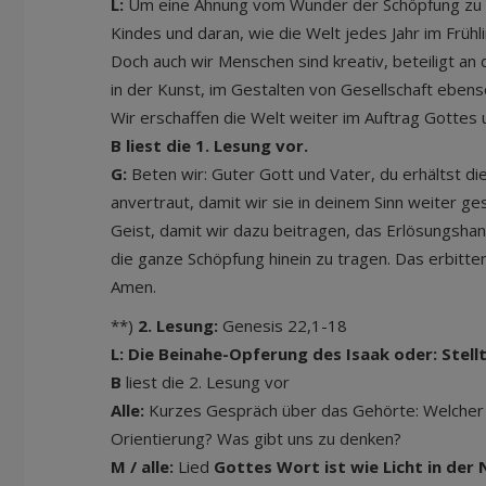
L:
Um eine Ahnung vom Wunder der Schöpfung zu 
Kindes und daran, wie die Welt jedes Jahr im Früh
Doch auch wir Menschen sind kreativ, beteiligt an 
in der Kunst, im Gestalten von Gesellschaft ebenso
Wir erschaffen die Welt weiter im Auftrag Gottes
B liest die 1. Lesung vor.
G:
Beten wir: Guter Gott und Vater, du erhältst d
anvertraut, damit wir sie in deinem Sinn weiter ge
Geist, damit wir dazu beitragen, das Erlösungshand
die ganze Schöpfung hinein zu tragen. Das erbitten
Amen.
**)
2. Lesung:
Genesis 22,1-18
L: Die Beinahe-Opferung des Isaak oder: Stell
B
liest die 2. Lesung vor
Alle:
Kurzes Gespräch über das Gehörte: Welcher 
Orientierung? Was gibt uns zu denken?
M / alle:
Lied
Gottes Wort ist wie Licht in der