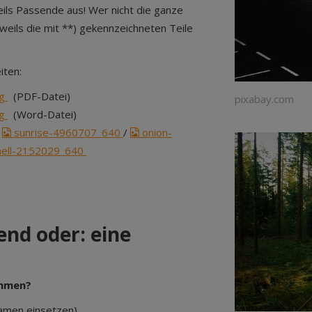
weils Passende aus! Wer nicht die ganze
eweils die mit **) gekennzeichneten Teile
iten:
ag
(PDF-Datei)
pixabay.com
ag
(Word-Datei)
/
sunrise-4960707_640
/
onion-
ell-2152029_640
end oder: eine
ehmen?
Namen einsetzen)