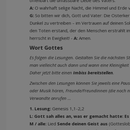
offenbart die unfassbare Liebe des Vaters.
A:
O wahrhaft selige Nacht, die Himmel und Erde 
G:
So bitten wir dich, Gott und Vater: Die Osterke
Dunkel zu vertreiben – im Vertrauen auf deinen So
den Toten erstand, der den Menschen erstrahlt im ö
herrscht in Ewigkeit! -
A:
Amen.
Wort Gottes
Es folgen die Lesungen. Gestalten Sie die nächsten 
man vielleicht auch dann und wann eine Kleinigkei
Daher jetzt bitte einen
Imbiss bereitstellen
.
Zwischen den Lesungen können Sie jeweils eine Pau
oder Musik hören, Freunde/Freundinnen (die noch ni
Verwandte anrufen …
1. Lesung:
Genesis 1,1-2,2
L: Gott sah alles an, was er gemacht hatte: E
M / alle:
Lied
Sende deinen Geist aus
(Gotteslob