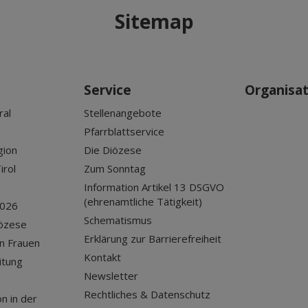
Sitemap
Service
Organisa
ral
Stellenangebote
Pfarrblattservice
gion
Die Diözese
irol
Zum Sonntag
Information Artikel 13 DSGVO
(ehrenamtliche Tätigkeit)
2026
Schematismus
iözese
Erklärung zur Barrierefreiheit
n Frauen
Kontakt
itung
Newsletter
Rechtliches & Datenschutz
n in der