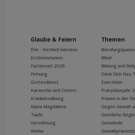
Glaube & Feiern
Themen
Ehe - Kirchlich heiraten
Berufungspasto
Erstkommunion
Bibel
Fastenzeit 2026
Bildung und Reli
Firmung
Denk Dich Neu T
Gottesdienst
Exerzitien
Karwoche und Ostern
Franziskusjahr 
Krankensalbung
Frauen in der D
Maria Magdalena
Gegen Gewalt a
Taufe
Geistliche Begle
Versöhnung
Gemeinde
Weihe
Gewaltpräventio