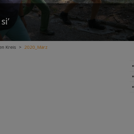
si’
en Kreis
>
2020_März