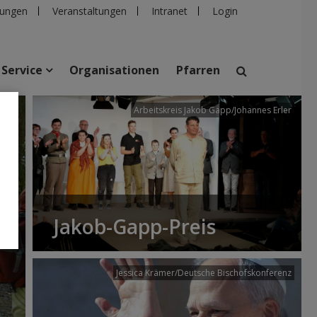
ungen
Veranstaltungen
Intranet
Login
Service
Organisationen
Pfarren
/dibk
Arbeitskreis Jakob Gapp/Johannes Erler
suchen
taltungen
Personen
Pfarren
Einrichtungen
Jakob-Gapp-Preis
Jessica Krämer/Deutsche Bischofskonferenz