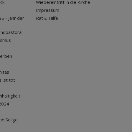
uck
Wiedereintritt in die Kirche
g
Impressum
25 - Jahr der
Rat & Hilfe
endpastoral
ismus
terben
nitas
 ist tot
haltigkeit
2024
und Selige