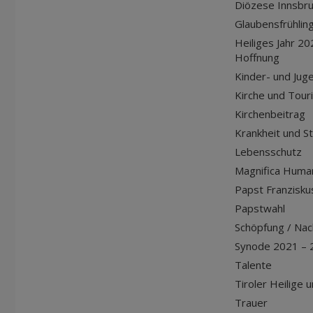
Diözese Innsbr
Glaubensfrühlin
Heiliges Jahr 20
Hoffnung
Kinder- und Jug
Kirche und Tour
Kirchenbeitrag
Krankheit und S
Lebensschutz
Magnifica Huma
Papst Franziskus
Papstwahl
Schöpfung / Nach
Synode 2021 – 
Talente
Tiroler Heilige 
Trauer