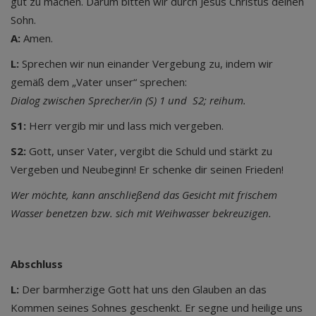
gut zu machen. Darum bitten wir durch Jesus Christus deinen
Sohn.
A:
Amen.
L:
Sprechen wir nun einander Vergebung zu, indem wir
gemäß dem „Vater unser“ sprechen:
Dialog zwischen Sprecher/in (S) 1 und S2; reihum.
S1:
Herr vergib mir und lass mich vergeben.
S2:
Gott, unser Vater, vergibt die Schuld und stärkt zu
Vergeben und Neubeginn! Er schenke dir seinen Frieden!
Wer möchte, kann anschließend das Gesicht mit frischem
Wasser benetzen bzw. sich mit Weihwasser bekreuzigen.
Abschluss
L:
Der barmherzige Gott hat uns den Glauben an das
Kommen seines Sohnes geschenkt. Er segne und heilige uns