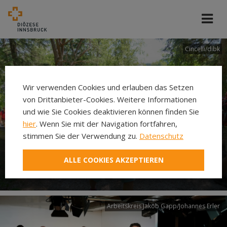
Cincelli/dibk
Wir verwenden Cookies und erlauben das Setzen
von Drittanbieter-Cookies. Weitere Informationen
und wie Sie Cookies deaktivieren können finden Sie
hier
. Wenn Sie mit der Navigation fortfahren,
stimmen Sie der Verwendung zu.
Datenschutz
Neuer Pilgerweg Via
ALLE COOKIES AKZEPTIEREN
Laudato si’
Arbeitskreis Jakob Gapp/Johannes Erler