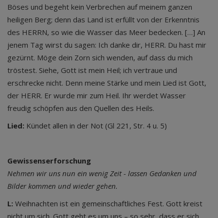
Böses und begeht kein Verbrechen auf meinem ganzen
heiligen Berg; denn das Land ist erfüllt von der Erkenntnis
des HERRN, so wie die Wasser das Meer bedecken. […] An
jenem Tag wirst du sagen: Ich danke dir, HERR. Du hast mir
gezürnt. Möge dein Zorn sich wenden, auf dass du mich
tröstest. Siehe, Gott ist mein Heil; ich vertraue und
erschrecke nicht. Denn meine Stärke und mein Lied ist Gott,
der HERR. Er wurde mir zum Heil. Ihr werdet Wasser
freudig schöpfen aus den Quellen des Heils.
Lied:
Kündet allen in der Not (Gl 221, Str. 4 u. 5)
Gewissenserforschung
Nehmen wir uns nun ein wenig Zeit - lassen Gedanken und
Bilder kommen und wieder gehen.
L:
Weihnachten ist ein gemeinschaftliches Fest. Gott kreist
nicht um sich. Gott geht es um uns – so sehr, dass er sich