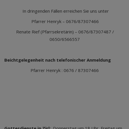
In dringenden Fällen erreichen Sie uns unter
Pfarrer Henryk – 0676/87307466
Renate Rief (Pfarrsekretärin) – 0676/87307487 /
0650/6566557
Beichtgelegenheit nach telefonischer Anmeldung
Pfarrer Henryk : 0676 / 87307466
Gottesdienste in Zirl:
Donnerstag um 18 Uhr, Freitag um