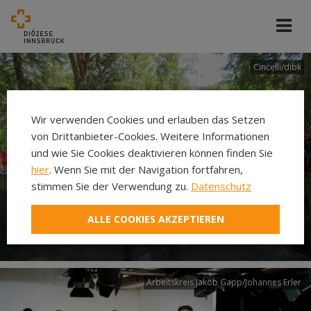
Cincelli/dibk
Wir verwenden Cookies und erlauben das Setzen
von Drittanbieter-Cookies. Weitere Informationen
und wie Sie Cookies deaktivieren können finden Sie
hier
. Wenn Sie mit der Navigation fortfahren,
stimmen Sie der Verwendung zu.
Datenschutz
Neuer Pilgerweg Via
ALLE COOKIES AKZEPTIEREN
Laudato si’
Arbeitskreis Jakob Gapp/Johannes Erler