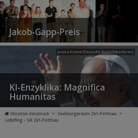
Jakob-Gapp-Preis
Jessica Krämer/Deutsche Bischofskonferenz
KI-Enzyklika: Magnifica
Humanitas
Diözese Innsbruck
>
Seelsorgeraum Zirl-Pettnau
>
Leiblfing - SR Zirl-Pettnau