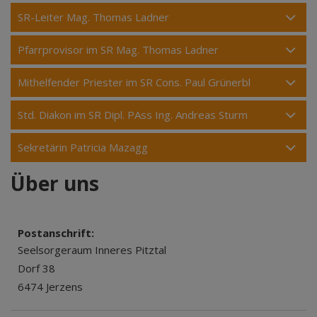
SR-Leiter Mag. Thomas Ladner
Pfarrprovisor im SR Mag. Thomas Ladner
Mithelfender Priester im SR Cons. Paul Grünerbl
Std. Diakon im SR Dipl. PAss Ing. Andreas Sturm
Sekretärin Patricia Mazagg
Über uns
Postanschrift:
Seelsorgeraum Inneres Pitztal
Dorf 38
6474 Jerzens