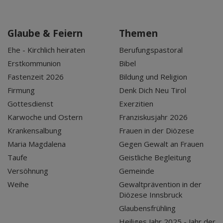
Glaube & Feiern
Themen
Ehe - Kirchlich heiraten
Berufungspastoral
Erstkommunion
Bibel
Fastenzeit 2026
Bildung und Religion
Firmung
Denk Dich Neu Tirol
Gottesdienst
Exerzitien
Karwoche und Ostern
Franziskusjahr 2026
Krankensalbung
Frauen in der Diözese
Maria Magdalena
Gegen Gewalt an Frauen
Taufe
Geistliche Begleitung
Versöhnung
Gemeinde
Weihe
Gewaltprävention in der
Diözese Innsbruck
Glaubensfrühling
Heiliges Jahr 2025 - Jahr der