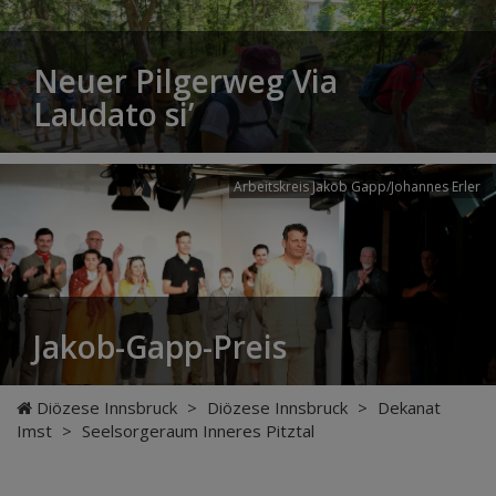
Neuer Pilgerweg Via
Laudato si’
Arbeitskreis Jakob Gapp/Johannes Erler
Jakob-Gapp-Preis
Diözese Innsbruck
>
Diözese Innsbruck
>
Dekanat
Imst
>
Seelsorgeraum Inneres Pitztal