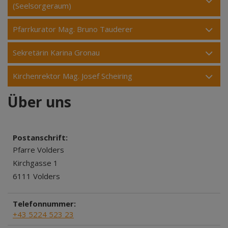
(Seelsorgeraum)
Pfarrkurator Mag. Bruno Tauderer
Sekretärin Karina Gronau
Kirchenrektor Mag. Josef Scheiring
Über uns
Postanschrift:
Pfarre Volders
Kirchgasse 1
6111 Volders
Telefonnummer:
+43 5224 523 23