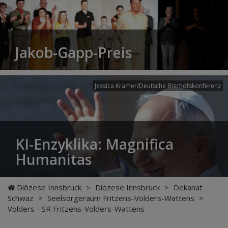
Jakob-Gapp-Preis
Jessica Krämer/Deutsche Bischofskonferenz
KI-Enzyklika: Magnifica
Humanitas
Diözese Innsbruck
>
Diözese Innsbruck
>
Dekanat
Schwaz
>
Seelsorgeraum Fritzens-Volders-Wattens
>
Volders - SR Fritzens-Volders-Wattens