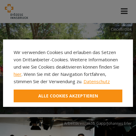
Cincelli/dibk
Wir verwenden Cookies und erlauben das Setzen
von Drittanbieter-Cookies. Weitere Informationen
und wie Sie Cookies deaktivieren können finden Sie
hier
. Wenn Sie mit der Navigation fortfahren,
stimmen Sie der Verwendung zu.
Datenschutz
Neuer Pilgerweg Via
ALLE COOKIES AKZEPTIEREN
Laudato si’
Arbeitskreis Jakob Gapp/Johannes Erler