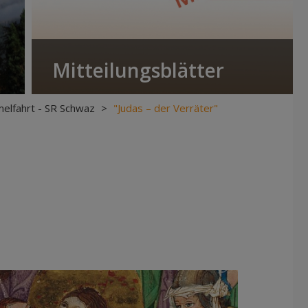
Mitteilungsblätter
elfahrt - SR Schwaz
>
"Judas – der Verräter"