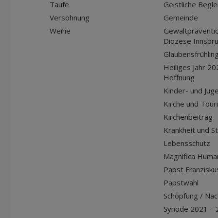
Taufe
Geistliche Begle
Versöhnung
Gemeinde
Weihe
Gewaltpräventio
Diözese Innsbr
Glaubensfrühlin
Heiliges Jahr 20
Hoffnung
Kinder- und Jug
Kirche und Tour
Kirchenbeitrag
Krankheit und S
Lebensschutz
Magnifica Huma
Papst Franziskus
Papstwahl
Schöpfung / Nach
Synode 2021 – 