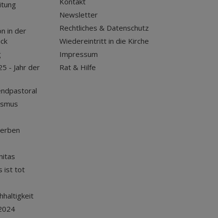
Kontakt
itung
Newsletter
Rechtliches & Datenschutz
n in der
uck
Wiedereintritt in die Kirche
g
Impressum
25 - Jahr der
Rat & Hilfe
endpastoral
ismus
terben
nitas
 ist tot
haltigkeit
2024