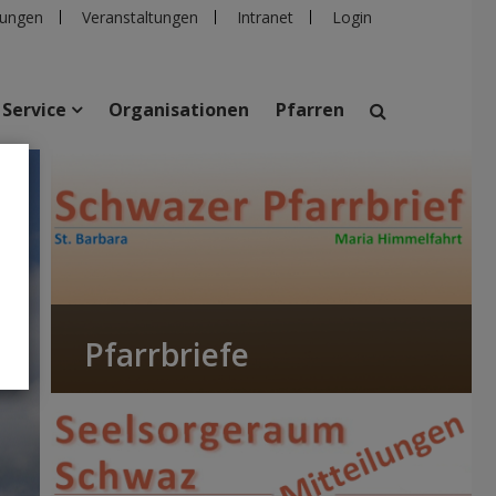
ungen
Veranstaltungen
Intranet
Login
Service
Organisationen
Pfarren
suchen
taltungen
Personen
Pfarren
Einrichtungen
Pfarrbriefe