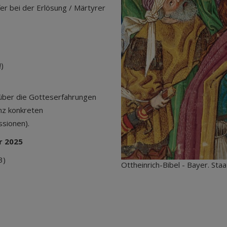
lfer bei der Erlösung / Märtyrer
!)
l über die Gotteserfahrungen
anz konkreten
ussionen).
r 2025
3)
Ottheinrich-Bibel - Bayer. Staa