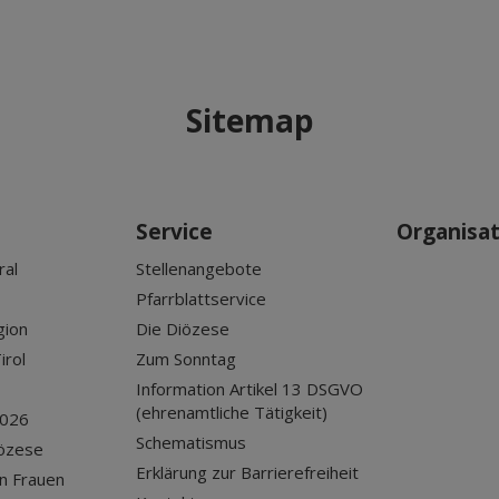
Sitemap
Service
Organisa
ral
Stellenangebote
Pfarrblattservice
gion
Die Diözese
irol
Zum Sonntag
Information Artikel 13 DSGVO
(ehrenamtliche Tätigkeit)
2026
Schematismus
iözese
Erklärung zur Barrierefreiheit
n Frauen