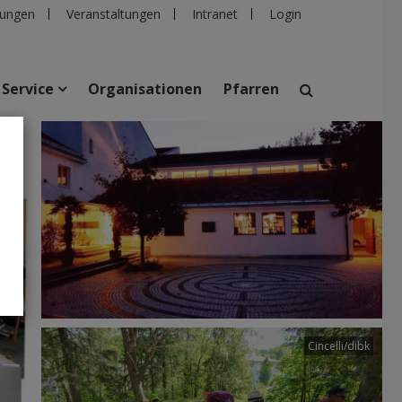
ungen
Veranstaltungen
Intranet
Login
Service
Organisationen
Pfarren
suchen
taltungen
Personen
Pfarren
Einrichtungen
Cincelli/dibk