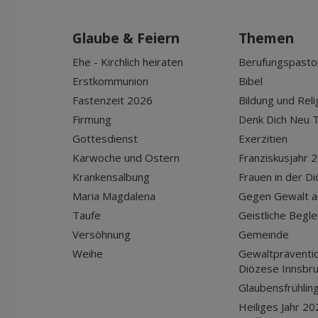
Glaube & Feiern
Themen
Ehe - Kirchlich heiraten
Berufungspasto
Erstkommunion
Bibel
Fastenzeit 2026
Bildung und Reli
Firmung
Denk Dich Neu T
Gottesdienst
Exerzitien
Karwoche und Ostern
Franziskusjahr 
Krankensalbung
Frauen in der D
Maria Magdalena
Gegen Gewalt a
Taufe
Geistliche Begle
Versöhnung
Gemeinde
Weihe
Gewaltpräventio
Diözese Innsbr
Glaubensfrühlin
Heiliges Jahr 20