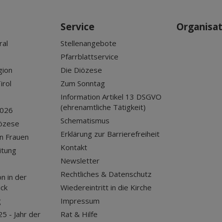
Service
Organisa
ral
Stellenangebote
Pfarrblattservice
gion
Die Diözese
irol
Zum Sonntag
Information Artikel 13 DSGVO
(ehrenamtliche Tätigkeit)
2026
Schematismus
iözese
Erklärung zur Barrierefreiheit
n Frauen
Kontakt
itung
Newsletter
Rechtliches & Datenschutz
n in der
uck
Wiedereintritt in die Kirche
g
Impressum
25 - Jahr der
Rat & Hilfe