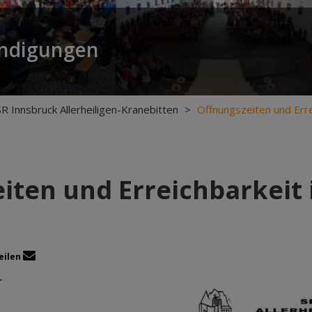
ündigungen
 SR Innsbruck Allerheiligen-Kranebitten
>
Öffnungszeiten und Err
iten und Erreichbarkei
eilen
r