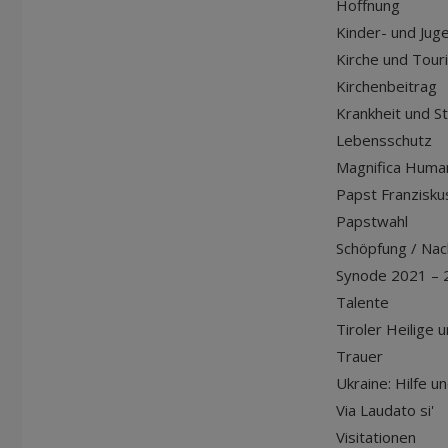
Hoffnung
Kinder- und Jug
Kirche und Tour
Kirchenbeitrag
Krankheit und S
Lebensschutz
Magnifica Huma
Papst Franziskus
Papstwahl
Schöpfung / Nach
Synode 2021 – 
Talente
Tiroler Heilige 
Trauer
Ukraine: Hilfe u
Via Laudato si'
Visitationen