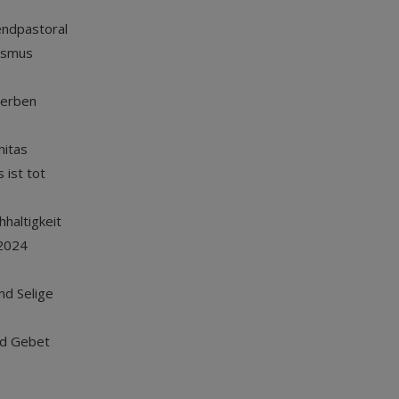
endpastoral
ismus
terben
nitas
 ist tot
haltigkeit
2024
und Selige
nd Gebet