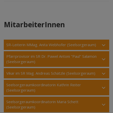
MitarbeiterInnen
SR-Leiterin MMag. Anita Webhofer (Seelsorgeraum)
Pfarrprovisor im SR Dr. Pawel Antoni "Paul" Salamon
(Seelsorgeraum)
Vikar im SR Mag. Andreas Schätzle (Seelsorgeraum)
Seelsorgeraumkoordinatorin Kathrin Reiter
(Seelsorgeraum)
Seelsorgeraumkoordinatorin Maria Schett
(Seelsorgeraum)