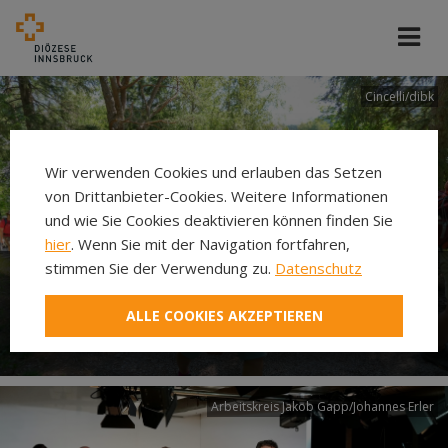
Cincelli/dibk
Wir verwenden Cookies und erlauben das Setzen
von Drittanbieter-Cookies. Weitere Informationen
und wie Sie Cookies deaktivieren können finden Sie
hier
. Wenn Sie mit der Navigation fortfahren,
stimmen Sie der Verwendung zu.
Datenschutz
Neuer Pilgerweg Via
ALLE COOKIES AKZEPTIEREN
Laudato si’
Arbeitskreis Jakob Gapp/Johannes Erler