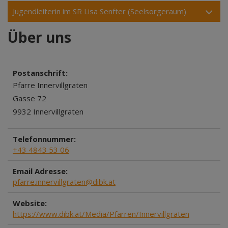
Jugendleiterin im SR Lisa Senfter (Seelsorgeraum)
Über uns
Postanschrift:
Pfarre Innervillgraten
Gasse 72
9932 Innervillgraten
Telefonnummer:
+43 4843 53 06
Email Adresse:
pfarre.innervillgraten@dibk.at
Website:
https://www.dibk.at/Media/Pfarren/Innervillgraten