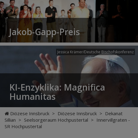
Jakob-Gapp-Preis
Jessica Krämer/Deutsche Bischofskonferenz
KI-Enzyklika: Magnifica
Humanitas
Diözese Innsbruck
>
Diözese Innsbruck
>
Dekanat
Sillian
>
Seelsorgeraum Hochpustertal
>
Innervillgraten -
SR Hochpustertal