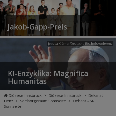
Jakob-Gapp-Preis
Jessica Krämer/Deutsche Bischofskonferenz
KI-Enzyklika: Magnifica
Humanitas
Diözese Innsbruck
>
Diözese Innsbruck
>
Dekanat
Lienz
>
Seelsorgeraum Sonnseite
>
Debant - SR
Sonnseite