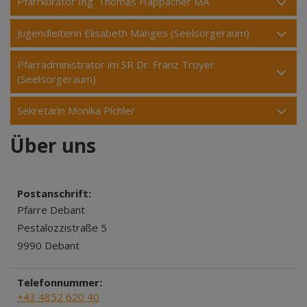
Pfarrkurator Ing. Thomas Happacher MA
Jugendleiterin Elisabeth Manges (Seelsorgeraum)
Pfarradministrator im SR Dr. Franz Troyer
(Seelsorgeraum)
Sekretärin Monika Pichler
Über uns
Postanschrift:
Pfarre Debant
Pestalozzistraße 5
9990 Debant
Telefonnummer:
+43 4852 620 40