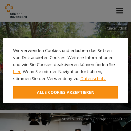
Cincelli/dibk
Wir verwenden Cookies und erlauben das Setzen
von Drittanbieter-Cookies. Weitere Informationen
und wie Sie Cookies deaktivieren können finden Sie
hier
. Wenn Sie mit der Navigation fortfahren,
stimmen Sie der Verwendung zu.
Datenschutz
Neuer Pilgerweg Via
ALLE COOKIES AKZEPTIEREN
Laudato si’
Arbeitskreis Jakob Gapp/Johannes Erler