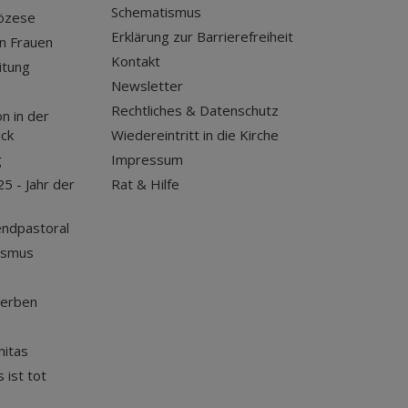
Schematismus
iözese
Erklärung zur Barrierefreiheit
n Frauen
Kontakt
itung
Newsletter
Rechtliches & Datenschutz
n in der
uck
Wiedereintritt in die Kirche
g
Impressum
25 - Jahr der
Rat & Hilfe
endpastoral
ismus
terben
nitas
 ist tot