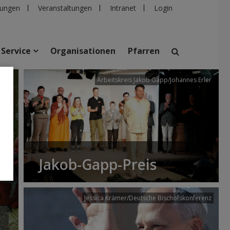
ungen
Veranstaltungen
Intranet
Login
Service
Organisationen
Pfarren
/dibk
Arbeitskreis Jakob Gapp/Johannes Erler
suchen
taltungen
Personen
Pfarren
Einrichtungen
Jakob-Gapp-Preis
Jessica Krämer/Deutsche Bischofskonferenz