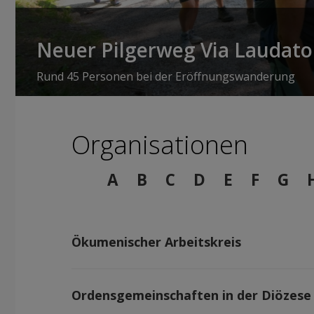
Neuer Pilgerweg Via Laudato 
Rund 45 Personen bei der Eröffnungswanderung
Organisationen
A
B
C
D
E
F
G
Ökumenischer Arbeitskreis
Ordensgemeinschaften in der Diözese