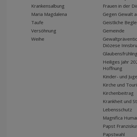
Krankensalbung
Frauen in der D
Maria Magdalena
Gegen Gewalt a
Taufe
Geistliche Begle
Versöhnung
Gemeinde
Weihe
Gewaltpräventio
Diözese Innsbr
Glaubensfrühlin
Heiliges Jahr 20
Hoffnung
Kinder- und Jug
Kirche und Tour
Kirchenbeitrag
Krankheit und S
Lebensschutz
Magnifica Huma
Papst Franziskus
Papstwahl