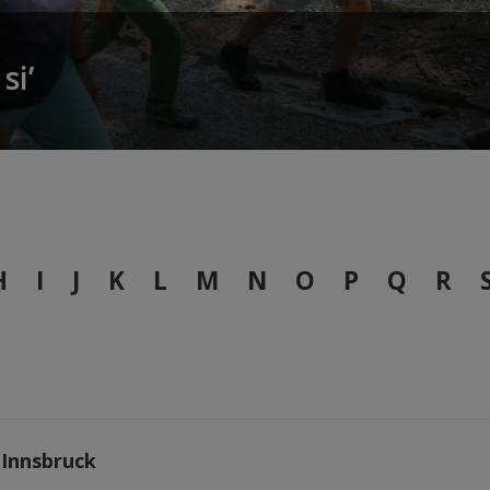
si’
H
I
J
K
L
M
N
O
P
Q
R
 Innsbruck