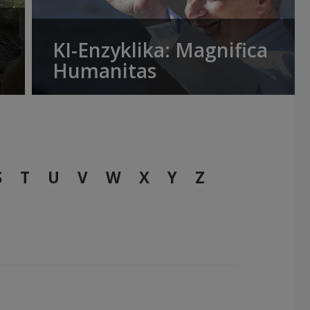
KI-Enzyklika: Magnifica
Humanitas
S
T
U
V
W
X
Y
Z