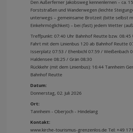
Den Außerferner Jakobsweg kennenlernen – ca. 1
Forststraßen und Wanderwegen (leichte Steigungen
unterwegs – gemeinsame Brotzeit (bitte selbst mi
Einkehrmöglichkeit) – bei (fast) jedem Wetter (au
Treffpunkt: 07:40 Uhr Bahnhof Reutte bzw. 08:45 
Fahrt mit dem Linienbus 120 ab Bahnhof Reutte 07
Isserplatz 07:53 / Ehenbichl 07.59 / Weißenbach 0
Haldensee 08:25 / Grän 08:30
Rückkehr (mit dem Linienbus): 16:44 Tannheim G
Bahnhof Reutte
Datum:
Donnerstag, 02. Juli 2026
Ort:
Tannheim - Oberjoch - Hindelang
Kontakt:
www.kirche-tourismus-grenzenlos.de Tel: +49 17