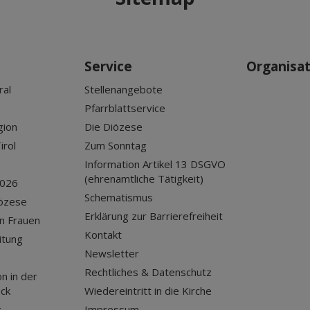
Service
Organisa
ral
Stellenangebote
Pfarrblattservice
gion
Die Diözese
irol
Zum Sonntag
Information Artikel 13 DSGVO
(ehrenamtliche Tätigkeit)
2026
Schematismus
iözese
Erklärung zur Barrierefreiheit
n Frauen
Kontakt
itung
Newsletter
Rechtliches & Datenschutz
n in der
uck
Wiedereintritt in die Kirche
g
Impressum