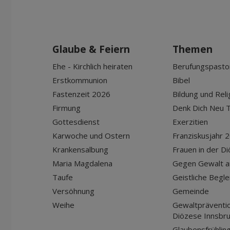
Glaube & Feiern
Themen
Ehe - Kirchlich heiraten
Berufungspasto
Erstkommunion
Bibel
Fastenzeit 2026
Bildung und Reli
Firmung
Denk Dich Neu T
Gottesdienst
Exerzitien
Karwoche und Ostern
Franziskusjahr 
Krankensalbung
Frauen in der D
Maria Magdalena
Gegen Gewalt a
Taufe
Geistliche Begle
Versöhnung
Gemeinde
Weihe
Gewaltpräventio
Diözese Innsbr
Glaubensfrühlin