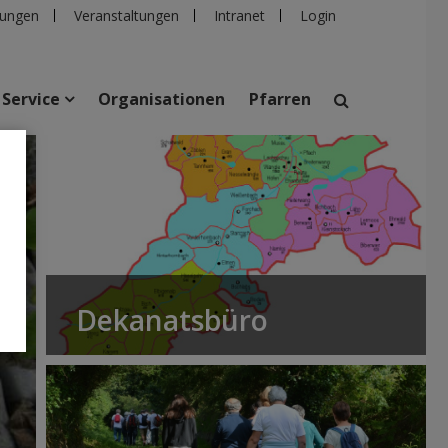
ungen
Veranstaltungen
Intranet
Login
Service
Organisationen
Pfarren
suchen
taltungen
Personen
Pfarren
Einrichtungen
Dekanatsbüro