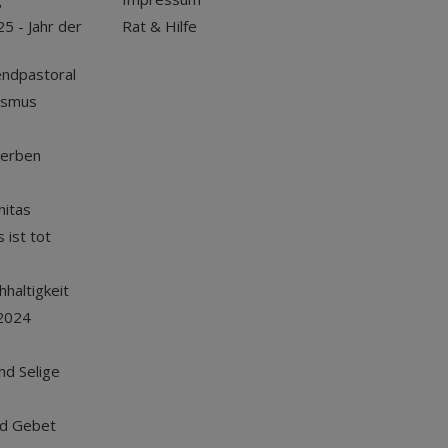
25 - Jahr der
Rat & Hilfe
endpastoral
ismus
terben
nitas
 ist tot
haltigkeit
2024
und Selige
nd Gebet