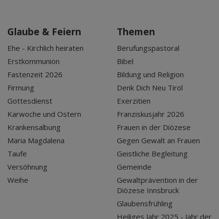
Glaube & Feiern
Themen
Ehe - Kirchlich heiraten
Berufungspastoral
Erstkommunion
Bibel
Fastenzeit 2026
Bildung und Religion
Firmung
Denk Dich Neu Tirol
Gottesdienst
Exerzitien
Karwoche und Ostern
Franziskusjahr 2026
Krankensalbung
Frauen in der Diözese
Maria Magdalena
Gegen Gewalt an Frauen
Taufe
Geistliche Begleitung
Versöhnung
Gemeinde
Weihe
Gewaltprävention in der
Diözese Innsbruck
Glaubensfrühling
Heiliges Jahr 2025 - Jahr der