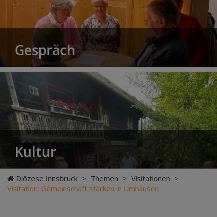
Gespräch
Kultur
Diözese Innsbruck
>
Themen
>
Visitationen
>
Visitation: Gemeinschaft stärken in Umhausen