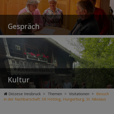
Gespräch
Kultur
Diözese Innsbruck
>
Themen
>
Visitationen
>
Besuch
in der Nachbarschaft: SR Hötting, Hungerburg, St. Nikolaus