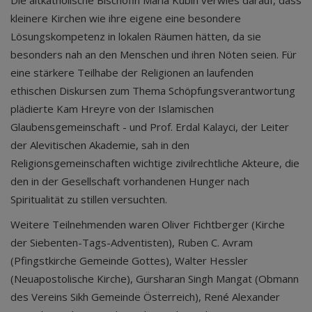
Die altkatholische Bischöfin Maria Kubin verwies darauf, dass
kleinere Kirchen wie ihre eigene eine besondere
Lösungskompetenz in lokalen Räumen hätten, da sie
besonders nah an den Menschen und ihren Nöten seien. Für
eine stärkere Teilhabe der Religionen an laufenden
ethischen Diskursen zum Thema Schöpfungsverantwortung
plädierte Kam Hreyre von der Islamischen
Glaubensgemeinschaft - und Prof. Erdal Kalayci, der Leiter
der Alevitischen Akademie, sah in den
Religionsgemeinschaften wichtige zivilrechtliche Akteure, die
den in der Gesellschaft vorhandenen Hunger nach
Spiritualität zu stillen versuchten.
Weitere Teilnehmenden waren Oliver Fichtberger (Kirche
der Siebenten-Tags-Adventisten), Ruben C. Avram
(Pfingstkirche Gemeinde Gottes), Walter Hessler
(Neuapostolische Kirche), Gursharan Singh Mangat (Obmann
des Vereins Sikh Gemeinde Österreich), René Alexander