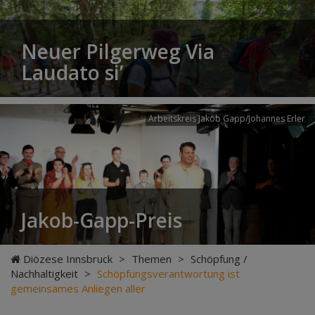
Neuer Pilgerweg Via
Laudato si’
Arbeitskreis Jakob Gapp/Johannes Erler
Jakob-Gapp-Preis
Diözese Innsbruck
>
Themen
>
Schöpfung /
Nachhaltigkeit
>
Schöpfungsverantwortung ist
gemeinsames Anliegen aller