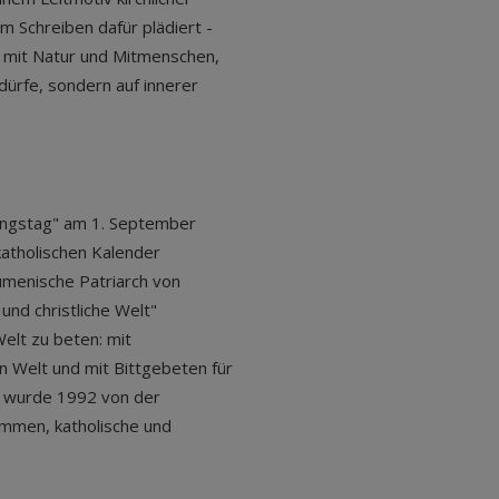
m Schreiben dafür plädiert -
g mit Natur und Mitmenschen,
dürfe, sondern auf innerer
ungstag" am 1. September
 katholischen Kalender
umenische Patriarch von
und christliche Welt"
elt zu beten: mit
 Welt und mit Bittgebeten für
ive wurde 1992 von der
mmen, katholische und