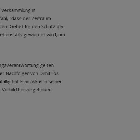
e Versammlung in
ahl, "dass der Zeitraum
dem Gebet für den Schutz der
Lebensstils gewidmet wird, um
ungsverantwortung gelten
der Nachfolger von Dimitrios
ällig hat Franziskus in seiner
ls Vorbild hervorgehoben.