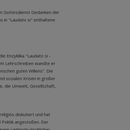
em Gottesdienst Gedanken der
 in "Laudato si" enthaltene
ie Enzyklika "Laudato si -
em Lehrschreiben wandte er
enschen guten Willens". Die
und sozialen Krisen in großer
ie, die Umwelt, Gesellschaft,
eligiös diskutiert und hat
d Politik angestoßen. Der
inem Leitmotiv kirchlicher