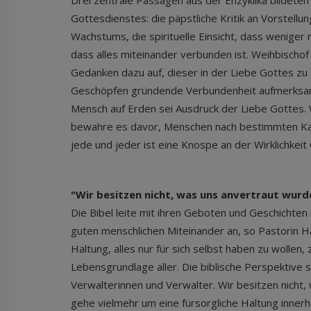
Drei zentrale Passagen aus der Enzyklika bildete
Gottesdienstes: die päpstliche Kritik an Vorstell
Wachstums, die spirituelle Einsicht, dass weniger 
dass alles miteinander verbunden ist. Weihbischof 
Gedanken dazu auf, dieser in der Liebe Gottes zu 
Geschöpfen gründende Verbundenheit aufmerksam
Mensch auf Erden sei Ausdruck der Liebe Gottes.
bewahre es davor, Menschen nach bestimmten Kat
jede und jeder ist eine Knospe an der Wirklichkeit
"Wir besitzen nicht, was uns anvertraut wurd
Die Bibel leite mit ihren Geboten und Geschichten 
guten menschlichen Miteinander an, so Pastorin Ha
Haltung, alles nur für sich selbst haben zu wollen,
Lebensgrundlage aller. Die biblische Perspektive sei
Verwalterinnen und Verwalter. Wir besitzen nicht,
gehe vielmehr um eine fürsorgliche Haltung inner