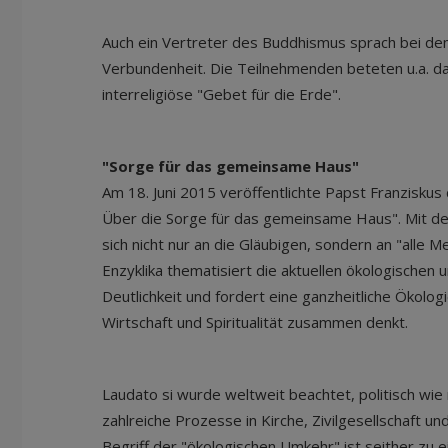
Auch ein Vertreter des Buddhismus sprach bei d
Verbundenheit. Die Teilnehmenden beteten u.a. das
interreligiöse "Gebet für die Erde".
"Sorge für das gemeinsame Haus"
Am 18. Juni 2015 veröffentlichte Papst Franziskus d
Über die Sorge für das gemeinsame Haus". Mit d
sich nicht nur an die Gläubigen, sondern an "alle M
Enzyklika thematisiert die aktuellen ökologischen 
Deutlichkeit und fordert eine ganzheitliche Ökolog
Wirtschaft und Spiritualität zusammen denkt.
Laudato si wurde weltweit beachtet, politisch wie r
zahlreiche Prozesse in Kirche, Zivilgesellschaft un
Begriff der "ökologischen Umkehr" ist seither zu e