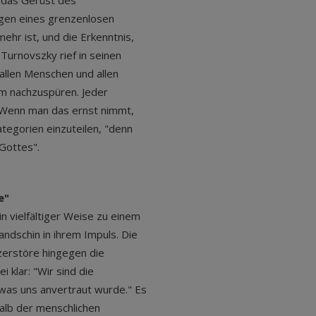
n das Gerüst des
ungen eines grenzenlosen
mehr ist, und die Erkenntnis,
Turnovszky rief in seinen
allen Menschen und allen
 nachzuspüren. Jeder
 Wenn man das ernst nimmt,
egorien einzuteilen, "denn
 Gottes".
e"
in vielfältiger Weise zu einem
ndschin in ihrem Impuls. Die
 zerstöre hingegen die
 klar: "Wir sind die
 was uns anvertraut wurde." Es
halb der menschlichen