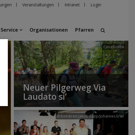
ungen
Veranstaltungen
Intranet
Login
Service
Organisationen
Pfarren
Cincelli/dibk
suchen
taltungen
Personen
Pfarren
Einrichtungen
Neuer Pilgerweg Via
Laudato si’
Arbeitskreis Jakob Gapp/Johannes Erler