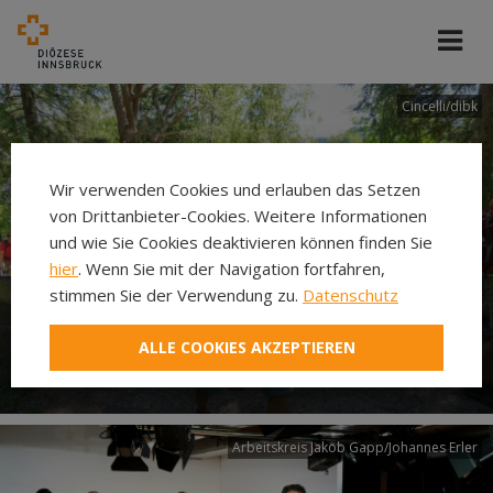
Cincelli/dibk
Wir verwenden Cookies und erlauben das Setzen
von Drittanbieter-Cookies. Weitere Informationen
und wie Sie Cookies deaktivieren können finden Sie
hier
. Wenn Sie mit der Navigation fortfahren,
stimmen Sie der Verwendung zu.
Datenschutz
Neuer Pilgerweg Via
ALLE COOKIES AKZEPTIEREN
Laudato si’
Arbeitskreis Jakob Gapp/Johannes Erler