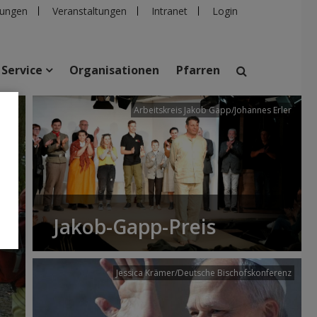
ungen
Veranstaltungen
Intranet
Login
Service
Organisationen
Pfarren
/dibk
Arbeitskreis Jakob Gapp/Johannes Erler
suchen
taltungen
Personen
Pfarren
Einrichtungen
Jakob-Gapp-Preis
Jessica Krämer/Deutsche Bischofskonferenz