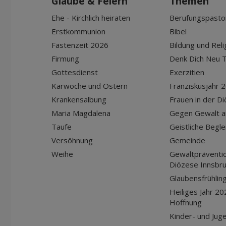
Glaube & Feiern
Themen
Ehe - Kirchlich heiraten
Berufungspasto
Erstkommunion
Bibel
Fastenzeit 2026
Bildung und Reli
Firmung
Denk Dich Neu T
Gottesdienst
Exerzitien
Karwoche und Ostern
Franziskusjahr 
Krankensalbung
Frauen in der D
Maria Magdalena
Gegen Gewalt a
Taufe
Geistliche Begle
Versöhnung
Gemeinde
Weihe
Gewaltpräventio
Diözese Innsbr
Glaubensfrühlin
Heiliges Jahr 20
Hoffnung
Kinder- und Jug