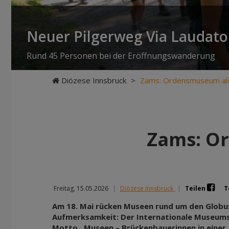
Neuer Pilgerweg Via Laudato 
Rund 45 Personen bei der Eröffnungswanderung
Diözese Innsbruck
>
Zams: Ordensmuseum als
Zams: O
Freitag, 15.05.2026
|
Diözese Innsbruck
|
Teilen
T
Am 18. Mai rücken Museen rund um den Globus
Aufmerksamkeit: Der Internationale Museum
Motto „Museen – Brückenbauerinnen in einer