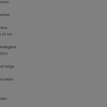
ismus
terben
nitas
 ist tot
haltigkeit
2024
und Selige
nd Gebet
nden