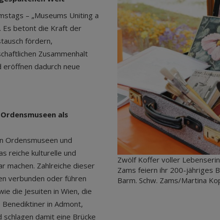
umstags – „Museums Uniting a
 Es betont die Kraft der
stausch fördern,
schaftlichen Zusammenhalt
d eröffnen dadurch neue
 Ordensmuseen als
t an Ordensmuseen und
 reiche kulturelle und
Zwölf Koffer voller Lebenser
ar machen. Zahlreiche dieser
Zams feiern ihr 200-jähriges 
en verbunden oder führen
Barm. Schw. Zams/Martina Ko
ie die Jesuiten in Wien, die
 Benediktiner in Admont,
d schlagen damit eine Brücke