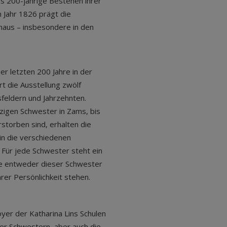
s 200-jährige Bestehen ihrer
 Jahr 1826 prägt die
inaus – insbesondere in den
er letzten 200 Jahre in der
t die Ausstellung zwölf
sfeldern und Jahrzehnten.
zigen Schwester in Zams, bis
rstorben sind, erhalten die
in die verschiedenen
 Für jede Schwester steht ein
die entweder dieser Schwester
rer Persönlichkeit stehen.
oyer der Katharina Lins Schulen
ser Schwestern, aber auch die