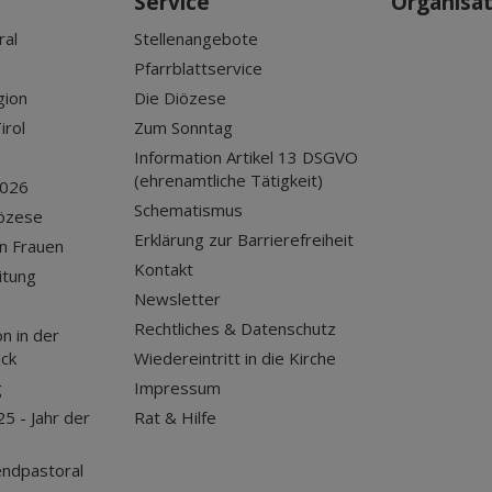
Service
Organisa
ral
Stellenangebote
Pfarrblattservice
gion
Die Diözese
irol
Zum Sonntag
Information Artikel 13 DSGVO
(ehrenamtliche Tätigkeit)
2026
Schematismus
iözese
Erklärung zur Barrierefreiheit
n Frauen
Kontakt
itung
Newsletter
Rechtliches & Datenschutz
n in der
uck
Wiedereintritt in die Kirche
g
Impressum
25 - Jahr der
Rat & Hilfe
endpastoral