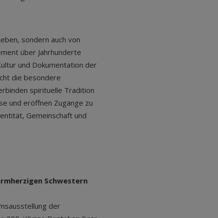
Leben, sondern auch von
ement über Jahrhunderte
 Kultur und Dokumentation der
icht die besondere
binden spirituelle Tradition
esse und eröffnen Zugänge zu
dentität, Gemeinschaft und
Barmherzigen Schwestern
äumsausstellung der