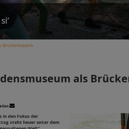
si’
 Brückenbauerin
rdensmuseum als Brücke
eilen
 in den Fokus der
stag steht heuer unter dem
 gespaltenen Welt“