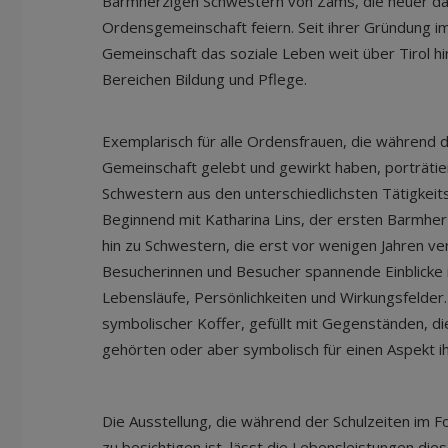
Barmherzigen Schwestern von Zams, die heuer da
Ordensgemeinschaft feiern. Seit ihrer Gründung im
Gemeinschaft das soziale Leben weit über Tirol h
Bereichen Bildung und Pflege.
Exemplarisch für alle Ordensfrauen, die während d
Gemeinschaft gelebt und gewirkt haben, porträtier
Schwestern aus den unterschiedlichsten Tätigkeit
Beginnend mit Katharina Lins, der ersten Barmher
hin zu Schwestern, die erst vor wenigen Jahren ve
Besucherinnen und Besucher spannende Einblicke 
Lebensläufe, Persönlichkeiten und Wirkungsfelder.
symbolischer Koffer, gefüllt mit Gegenständen, 
gehörten oder aber symbolisch für einen Aspekt ih
Die Ausstellung, die während der Schulzeiten im F
zu besichtigen ist, lässt die Lebensleistungen die