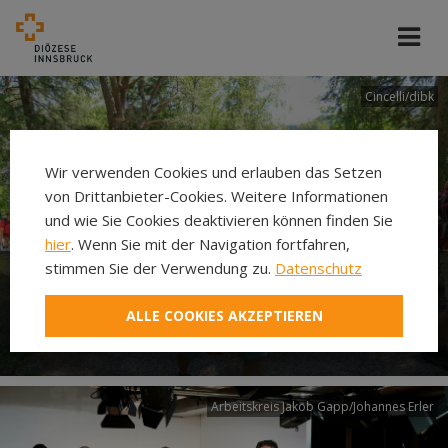
Cincelli/dibk
Wir verwenden Cookies und erlauben das Setzen
von Drittanbieter-Cookies. Weitere Informationen
und wie Sie Cookies deaktivieren können finden Sie
hier
. Wenn Sie mit der Navigation fortfahren,
stimmen Sie der Verwendung zu.
Datenschutz
Neuer Pilgerweg Via
ALLE COOKIES AKZEPTIEREN
Laudato si’
Arbeitskreis Jakob Gapp/Johannes Erler