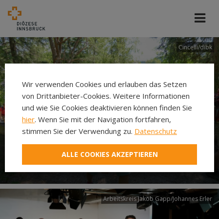
Cincelli/dibk
Wir verwenden Cookies und erlauben das Setzen
von Drittanbieter-Cookies. Weitere Informationen
und wie Sie Cookies deaktivieren können finden Sie
hier
. Wenn Sie mit der Navigation fortfahren,
stimmen Sie der Verwendung zu.
Datenschutz
Neuer Pilgerweg Via
ALLE COOKIES AKZEPTIEREN
Laudato si’
Arbeitskreis Jakob Gapp/Johannes Erler