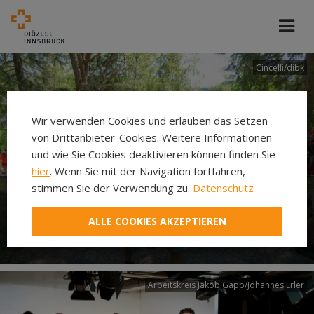
Cincelli/dibk
Wir verwenden Cookies und erlauben das Setzen
von Drittanbieter-Cookies. Weitere Informationen
und wie Sie Cookies deaktivieren können finden Sie
hier
. Wenn Sie mit der Navigation fortfahren,
stimmen Sie der Verwendung zu.
Datenschutz
Neuer Pilgerweg Via
ALLE COOKIES AKZEPTIEREN
Laudato si’
Arbeitskreis Jakob Gapp/Johannes Erler