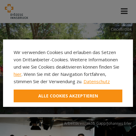
Cincelli/dibk
Wir verwenden Cookies und erlauben das Setzen
von Drittanbieter-Cookies. Weitere Informationen
und wie Sie Cookies deaktivieren können finden Sie
hier
. Wenn Sie mit der Navigation fortfahren,
stimmen Sie der Verwendung zu.
Datenschutz
Neuer Pilgerweg Via
ALLE COOKIES AKZEPTIEREN
Laudato si’
Arbeitskreis Jakob Gapp/Johannes Erler