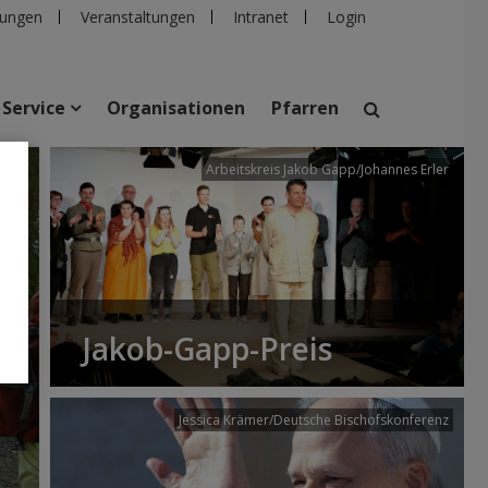
ungen
Veranstaltungen
Intranet
Login
Service
Organisationen
Pfarren
/dibk
Arbeitskreis Jakob Gapp/Johannes Erler
suchen
taltungen
Personen
Pfarren
Einrichtungen
Jakob-Gapp-Preis
Jessica Krämer/Deutsche Bischofskonferenz