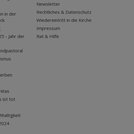
Newsletter
Rechtliches & Datenschutz
n in der
uck
Wiedereintritt in die Kirche
g
Impressum
25 - Jahr der
Rat & Hilfe
endpastoral
ismus
terben
nitas
 ist tot
haltigkeit
2024