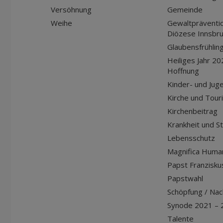
Versöhnung
Gemeinde
Weihe
Gewaltpräventio
Diözese Innsbr
Glaubensfrühlin
Heiliges Jahr 20
Hoffnung
Kinder- und Jug
Kirche und Tour
Kirchenbeitrag
Krankheit und S
Lebensschutz
Magnifica Huma
Papst Franziskus
Papstwahl
Schöpfung / Nach
Synode 2021 – 
Talente