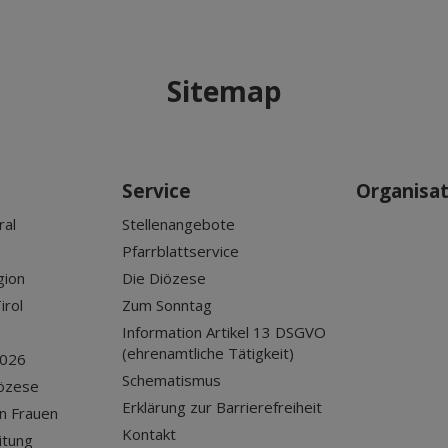
Sitemap
Service
Organisa
ral
Stellenangebote
Pfarrblattservice
gion
Die Diözese
irol
Zum Sonntag
Information Artikel 13 DSGVO
(ehrenamtliche Tätigkeit)
2026
Schematismus
iözese
Erklärung zur Barrierefreiheit
n Frauen
Kontakt
itung