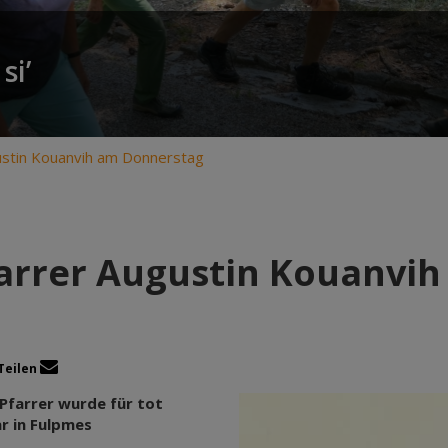
si’
ustin Kouanvih am Donnerstag
arrer Augustin Kouanvi
Teilen
Pfarrer wurde für tot
r in Fulpmes