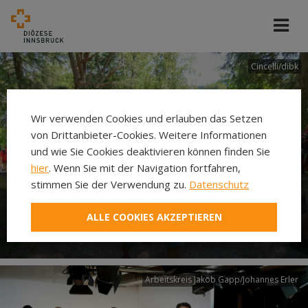
Cincelli/dibk
Wir verwenden Cookies und erlauben das Setzen
von Drittanbieter-Cookies. Weitere Informationen
und wie Sie Cookies deaktivieren können finden Sie
hier
. Wenn Sie mit der Navigation fortfahren,
stimmen Sie der Verwendung zu.
Datenschutz
Neuer Pilgerweg Via
ALLE COOKIES AKZEPTIEREN
Laudato si’
Arbeitskreis Jakob Gapp/Johannes Erler